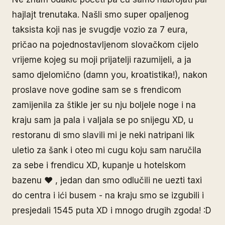
hajlajt trenutaka. Našli smo super opaljenog
taksista koji nas je svugdje vozio za 7 eura,
pričao na pojednostavljenom slovačkom cijelo
vrijeme kojeg su moji prijatelji razumijeli, a ja
samo djelomično (damn you, kroatistika!), nakon
proslave nove godine sam se s frendicom
zamijenila za štikle jer su nju boljele noge i na
kraju sam ja pala i valjala se po snijegu XD, u
restoranu di smo slavili mi je neki natripani lik
uletio za šank i oteo mi cugu koju sam naručila
za sebe i frendicu XD, kupanje u hotelskom
bazenu ♥ , jedan dan smo odlučili ne uezti taxi
do centra i ići busem - na kraju smo se izgubili i
presjedali 1545 puta XD i mnogo drugih zgoda! :D