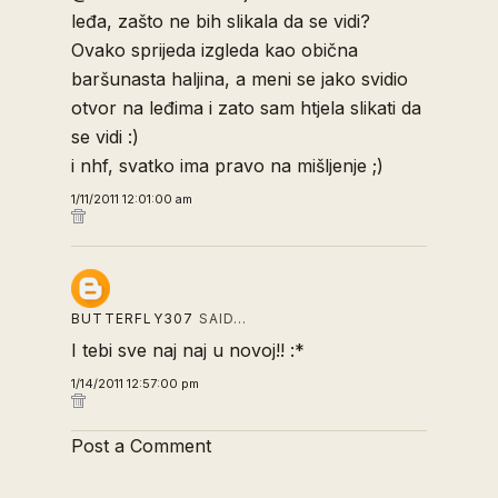
leđa, zašto ne bih slikala da se vidi?
Ovako sprijeda izgleda kao obična
baršunasta haljina, a meni se jako svidio
otvor na leđima i zato sam htjela slikati da
se vidi :)
i nhf, svatko ima pravo na mišljenje ;)
1/11/2011 12:01:00 am
BUTTERFLY307
SAID…
I tebi sve naj naj u novoj!! :*
1/14/2011 12:57:00 pm
Post a Comment