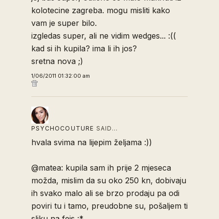
kolotecine zagreba. mogu misliti kako
vam je super bilo.
izgledas super, ali ne vidim wedges... :((
kad si ih kupila? ima li ih jos?
sretna nova ;)
1/06/2011 01:32:00 am
PSYCHOCOUTURE
SAID…
hvala svima na lijepim željama :))
@matea: kupila sam ih prije 2 mjeseca
možda, mislim da su oko 250 kn, dobivaju
ih svako malo ali se brzo prodaju pa odi
poviri tu i tamo, preudobne su, pošaljem ti
sliku na fejs :*