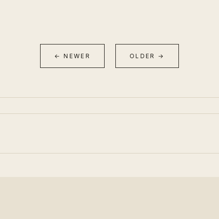
← NEWER
OLDER →