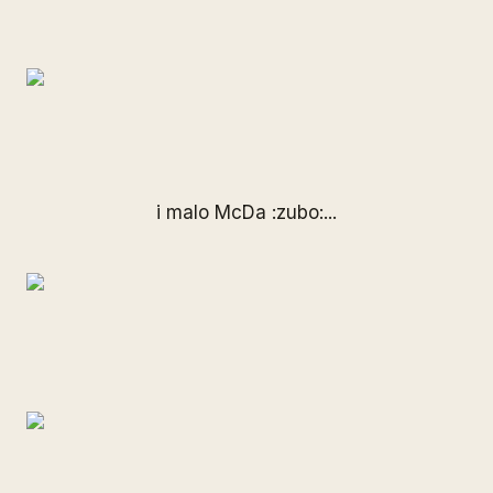
i malo McDa :zubo:...