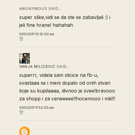
ANONYMOUS SAID…
super slike,vidi se da ste se zabavljali :) i
jeli fine hrane! hahahah
1/05/2011 10:15:00 am
VANJA MILICEVIC
SAID…
superrr, videla sam slicice na fb-u,
svastaaa se i meni dopalo od onih stvari
koje su kupilaaaa, divnoo je svee!bravooo
za shopp i za ceneeeee!!hocemooo i miii!!!
1/05/2011 11:52:00 am