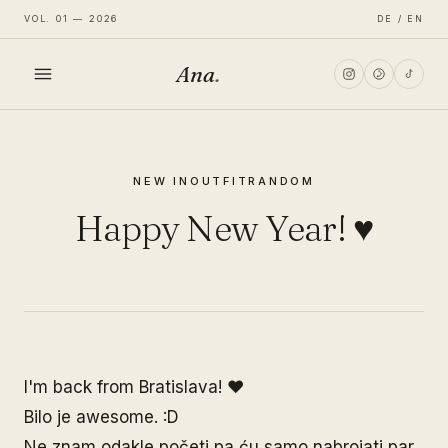
VOL. 01 — 2026
DE / EN
Ana
.
HOME
NEW IN
OUTFIT
RANDOM
FASHION
Happy New Year! ♥
LIFESTYLE
TRAVEL
I'm back from Bratislava! ♥
Bilo je awesome. :D
Ne znam odakle početi pa ću samo nabrojati par