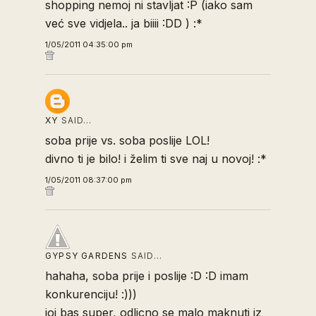
shopping nemoj ni stavljat :P (iako sam
već sve vidjela.. ja biiii :DD ) :*
1/05/2011 04:35:00 pm
XY
SAID…
soba prije vs. soba poslije LOL!
divno ti je bilo! i želim ti sve naj u novoj! :*
1/05/2011 08:37:00 pm
GYPSY GARDENS
SAID…
hahaha, soba prije i poslije :D :D imam
konkurenciju! :)))
joj bas super, odlicno se malo maknuti iz