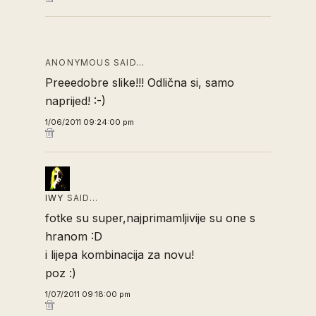
ANONYMOUS SAID…
Preeedobre slike!!! Odlična si, samo
naprijed! :-)
1/06/2011 09:24:00 pm
IWY
SAID…
fotke su super,najprimamljivije su one s
hranom :D
i lijepa kombinacija za novu!
poz :)
1/07/2011 09:18:00 pm