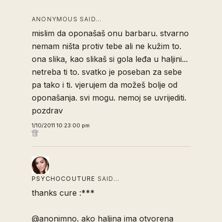
ANONYMOUS SAID…
mislim da oponašaš onu barbaru. stvarno
nemam ništa protiv tebe ali ne kužim to.
ona slika, kao slikaš si gola leđa u haljini...
netreba ti to. svatko je poseban za sebe
pa tako i ti. vjerujem da možeš bolje od
oponašanja. svi mogu. nemoj se uvrijediti.
pozdrav
1/10/2011 10:23:00 pm
PSYCHOCOUTURE
SAID…
thanks cure :***
@anonimno. ako haljina ima otvorena