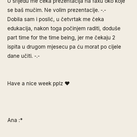
U srijedu me čeka prezentacija na faxu oko koje
se baš mučim. Ne volim prezentacije. -.-
Dobila sam i poslić, u četvrtak me čeka
edukacija, nakon toga počinjem raditi, doduše
part time for the time being, jer me čekaju 2
ispita u drugom mjesecu pa ću morat po cijele
dane učiti. -.-
Have a nice week pplz ♥
Ana :*