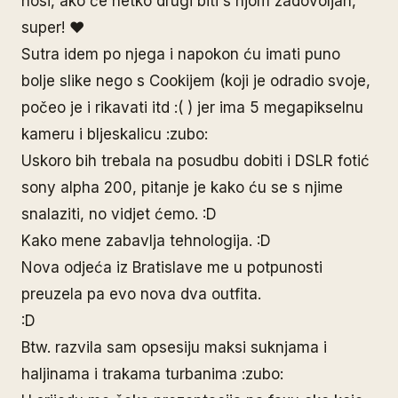
nosi, ako će netko drugi biti s njom zadovoljan,
super! ♥
Sutra idem po njega i napokon ću imati puno
bolje slike nego s Cookijem (koji je odradio svoje,
počeo je i rikavati itd :( ) jer ima 5 megapikselnu
kameru i bljeskalicu :zubo:
Uskoro bih trebala na posudbu dobiti i DSLR fotić
sony alpha 200, pitanje je kako ću se s njime
snalaziti, no vidjet ćemo. :D
Kako mene zabavlja tehnologija. :D
Nova odjeća iz Bratislave me u potpunosti
preuzela pa evo nova dva outfita.
:D
Btw. razvila sam opsesiju maksi suknjama i
haljinama i trakama turbanima :zubo: