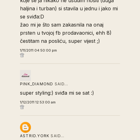
koje se ja nikako ne usudim nositi (duga
haljina i turban) si stavila u jednu i jako mi
se sviđa:D
žao mi je što sam zakasnila na onaj
prsten u tvojoj fb prodavaonici, ehh 8)
čestitam na posliću, super vijest ;)
1/11/2011 04:50:00 pm
PINK_DIAMOND
SAID…
super styling:) sviđa mi se sat :)
1/12/2011 12:53:00 am
ASTRID.YORK
SAID…