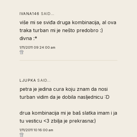
IVANA146
SAID…
više mi se sviđa druga kombinacija, al ova
traka turban mi je nešto predobro :)
divna :*
1/11/2011 09:24:00 am
LJUPKA
SAID…
petra je jedina cura koju znam da nosi
turban vidim da je dobila nasljednicu :D
drua kombinacija mi je baš slatka imam i ja
tu vesticu <3 zbilja je prekrasna:)
1/11/2011 10:16:00 am