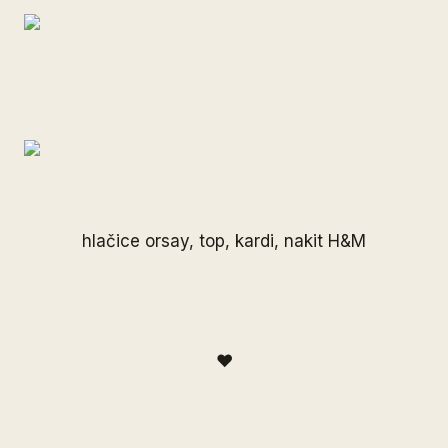
hlačice orsay, top, kardi, nakit H&M
♥