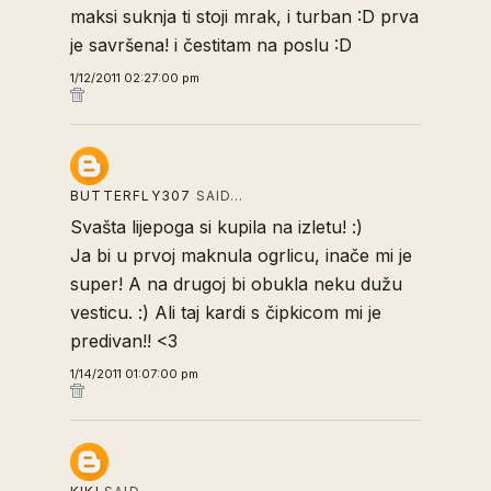
maksi suknja ti stoji mrak, i turban :D prva
je savršena! i čestitam na poslu :D
1/12/2011 02:27:00 pm
BUTTERFLY307
SAID…
Svašta lijepoga si kupila na izletu! :)
Ja bi u prvoj maknula ogrlicu, inače mi je
super! A na drugoj bi obukla neku dužu
vesticu. :) Ali taj kardi s čipkicom mi je
predivan!! <3
1/14/2011 01:07:00 pm