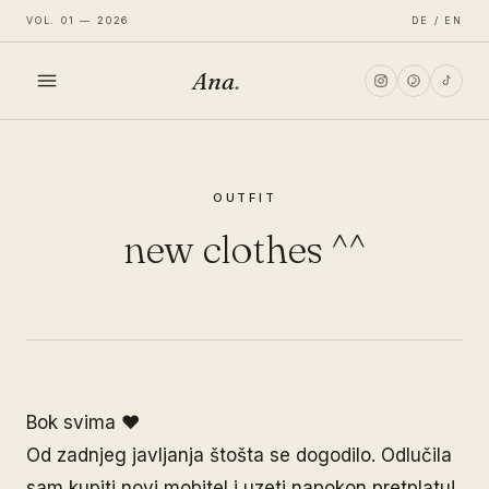
VOL. 01 — 2026
DE / EN
Ana
.
HOME
OUTFIT
FASHION
new clothes ^^
LIFESTYLE
TRAVEL
Bok svima ♥
Od zadnjeg javljanja štošta se dogodilo. Odlučila
sam kupiti novi mobitel i uzeti napokon pretplatu!