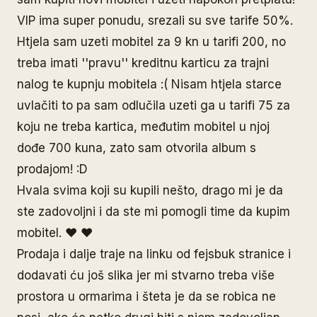
VIP ima super ponudu, srezali su sve tarife 50%.
Htjela sam uzeti mobitel za 9 kn u tarifi 200, no
treba imati ''pravu'' kreditnu karticu za trajni
nalog te kupnju mobitela :( Nisam htjela starce
uvlačiti to pa sam odlučila uzeti ga u tarifi 75 za
koju ne treba kartica, međutim mobitel u njoj
dođe 700 kuna, zato sam otvorila album s
prodajom! :D
Hvala svima koji su kupili nešto, drago mi je da
ste zadovoljni i da ste mi pomogli time da kupim
mobitel. ♥ ♥
Prodaja i dalje traje na linku od fejsbuk stranice i
dodavati ću još slika jer mi stvarno treba više
prostora u ormarima i šteta je da se robica ne