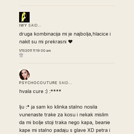
IWY
SAID…
druga kombinacija mi je najbolja,hlacice i
nakit su mi prekrasni ♥
1/11/2011 11:19:00 am
PSYCHOCOUTURE
SAID…
hvala cure :) :****
lju :* ja sam ko klinka stalno nosila
vunenaste trake za kosu i nekak mislim
da mi bolje stoji traka nego kapa, beanie
kape mi stalno padaju s glave XD petra i