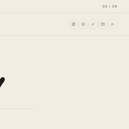
DE / EN
♥