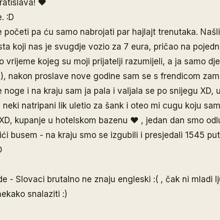
ratislava! ♥
. :D
početi pa ću samo nabrojati par hajlajt trenutaka. Našl
sta koji nas je svugdje vozio za 7 eura, pričao na pojed
 vrijeme kojeg su moji prijatelji razumijeli, a ja samo 
a!), nakon proslave nove godine sam se s frendicom zamij
le noge i na kraju sam ja pala i valjala se po snijegu XD, 
e neki natripani lik uletio za šank i oteo mi cugu koju sa
 XD, kupanje u hotelskom bazenu ♥ , jedan dan smo odluč
 ići busem - na kraju smo se izgubili i presjedali 1545 p
D
 - Slovaci brutalno ne znaju engleski :( , čak ni mladi lj
ekako snalaziti :)