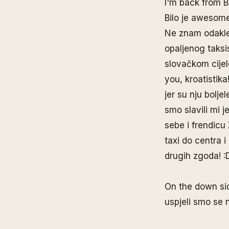
I'm back from B
Bilo je awesome
Ne znam odakle 
opaljenog taksi
slovačkom cijelo
you, kroatistik
jer su nju bolje
smo slavili mi j
sebe i frendicu
taxi do centra i
drugih zgoda! :
On the down side
uspjeli smo se n