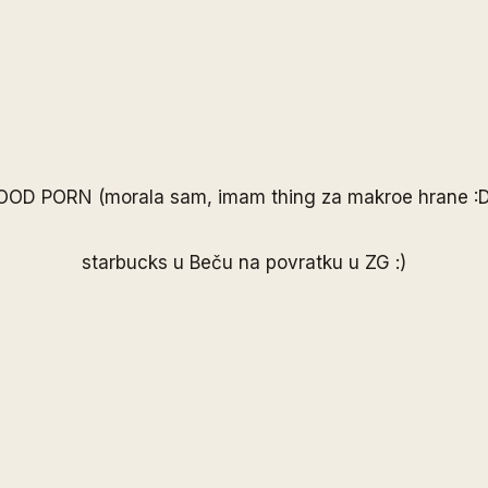
OOD PORN (morala sam, imam thing za makroe hrane :D
starbucks u Beču na povratku u ZG :)