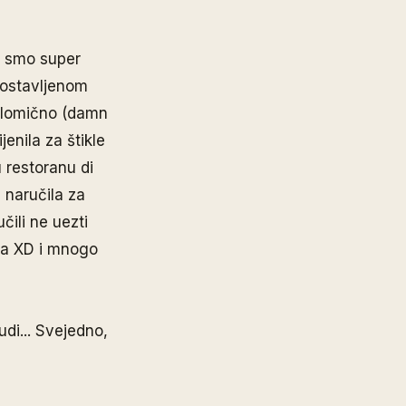
i smo super
nostavljenom
djelomično (damn
enila za štikle
u restoranu di
m naručila za
ili ne uezti
uta XD i mnogo
udi... Svejedno,