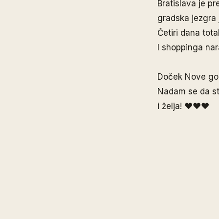
Bratislava je p
gradska jezgra 
Četiri dana tota
I shoppinga nar
Doček Nove godi
Nadam se da ste 
i želja! ♥♥♥