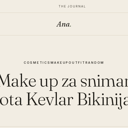
THE JOURNAL
Ana
.
COSMETICS
MAKEUP
OUTFIT
RANDOM
Make up za snima
ota Kevlar Bikinij