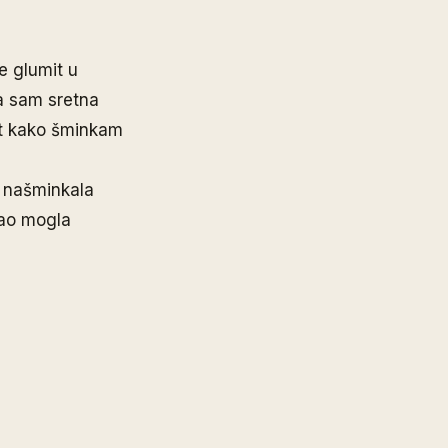
e glumit u
ma sam sretna
at kako šminkam
e našminkala
sao mogla