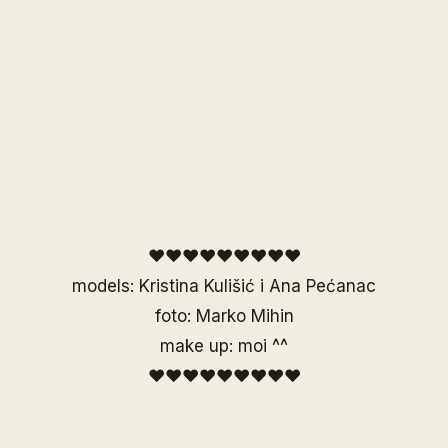
♥♥♥♥♥♥♥♥♥
models: Kristina Kulišić i Ana Pećanac
foto: Marko Mihin
make up: moi ^^
♥♥♥♥♥♥♥♥♥