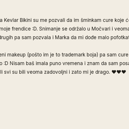
nda Kevlar Bikini su me pozvali da im šminkam cure koje ć
 moje frendice :D. Snimanje se održalo u Močvari i veo
drugih pa sam pozvala i Marka da mi dođe malo pofotk
leni makeup (pošto im je to trademark boja) pa sam cur
no :D Nisam baš imala puno vremena i znam da sam po
 ali svi su bili veoma zadovoljni i zato mi je drago. ♥♥♥