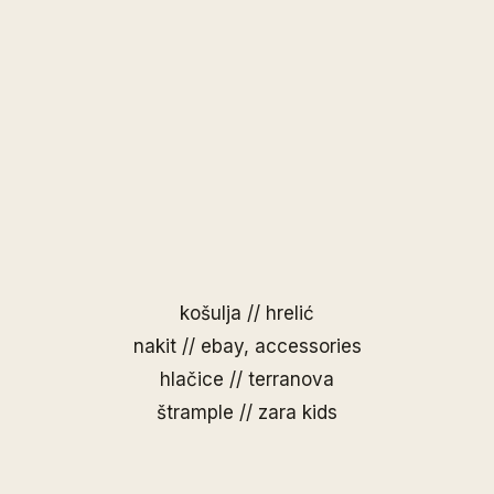
košulja // hrelić
nakit // ebay, accessories
hlačice // terranova
štrample // zara kids