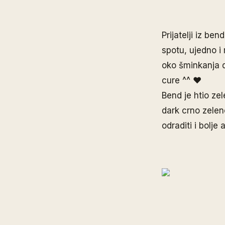
Prijatelji iz be
spotu, ujedno i
oko šminkanja 
cure ^^ ♥
Bend je htio ze
dark crno zele
odraditi i bolje