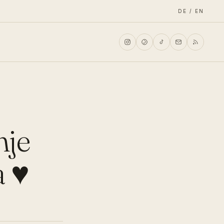
DE / EN
nje
a ♥