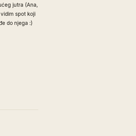
ućeg jutra (Ana,
 vidim spot koji
đe do njega :)