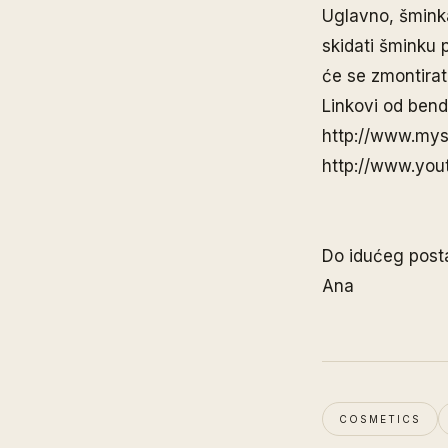
Uglavno, šminka
skidati šminku p
će se zmontirat
Linkovi od bend
http://www.mys
http://www.yout
Do idućeg post
Ana
COSMETICS