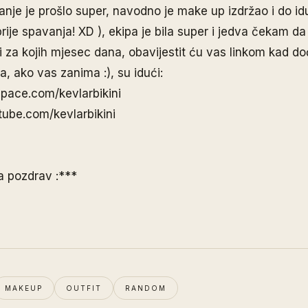
nje je prošlo super, navodno je make up izdržao i do id
rije spavanja! XD ), ekipa je bila super i jedva čekam da
i za kojih mjesec dana, obavijestit ću vas linkom kad do
a, ako vas zanima :), su idući:
pace.com/kevlarbikini
ube.com/kevlarbikini
a pozdrav :***
MAKEUP
OUTFIT
RANDOM