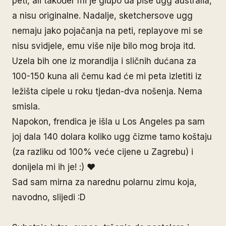
peti, ali također mi je glupo da piše ugg australia,
a nisu originalne. Nadalje, sketchersove ugg
nemaju jako pojačanja na peti, replayove mi se
nisu svidjele, emu više nije bilo mog broja itd.
Uzela bih one iz morandija i sličnih dućana za
100-150 kuna ali čemu kad će mi peta izletiti iz
ležišta cipele u roku tjedan-dva nošenja. Nema
smisla.
Napokon, frendica je išla u Los Angeles pa sam
joj dala 140 dolara koliko ugg čizme tamo koštaju
(za razliku od 100% veće cijene u Zagrebu) i
donijela mi ih je! :) ♥
Sad sam mirna za narednu polarnu zimu koja,
navodno, slijedi :D