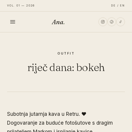
VOL. 01 — 2026
DE / EN
Ana
.
HOME
OUTFIT
FASHION
riječ dana: bokeh
LIFESTYLE
TRAVEL
Subotnja jutarnja kava u Retru. ♥
Dogovaranje za buduće fotošutove s dragim
prijateljem Markom i ispijanje kavice.