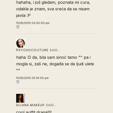
hahaha, i još gledam, poznata mi cura,
odakle je znam, sva sreća da se nisam
javila :P
11/28/2010 04:55:00 pm
PSYCHOCOUTURE
SAID…
haha :D da, bila sam sinoć tamo ^^ pa i
mogla si, zaš ne, događa se da ljudi ulete
^^
11/28/2010 05:19:00 pm
DIJANA MAKEUP
SAID…
cool autfit draga!!!!