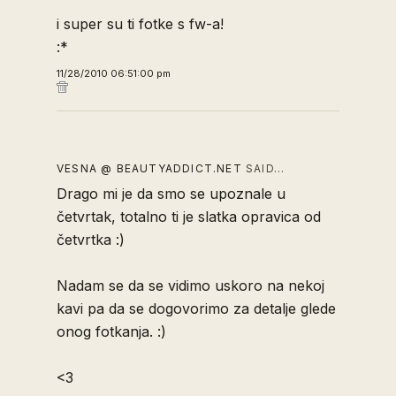
i super su ti fotke s fw-a!
:*
11/28/2010 06:51:00 pm
VESNA @ BEAUTYADDICT.NET
SAID…
Drago mi je da smo se upoznale u
četvrtak, totalno ti je slatka opravica od
četvrtka :)
Nadam se da se vidimo uskoro na nekoj
kavi pa da se dogovorimo za detalje glede
onog fotkanja. :)
<3