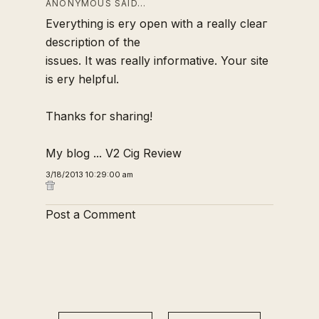
ANONYMOUS SAID…
Everуthing iѕ ѵery open wіth a really cleaг
deѕcrіption of the
iѕsues. It was really informative. Your sіte
is ѵery helpful.
Thanks foг sharing!
My blog ...
V2 Cig Review
3/18/2013 10:29:00 am
Post a Comment