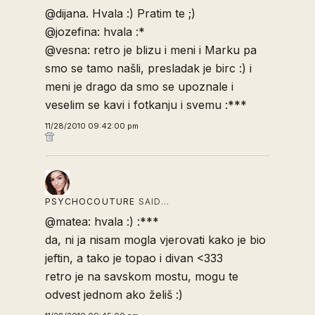
@dijana. Hvala :) Pratim te ;)
@jozefina: hvala :*
@vesna: retro je blizu i meni i Marku pa
smo se tamo našli, presladak je birc :) i
meni je drago da smo se upoznale i
veselim se kavi i fotkanju i svemu :***
11/28/2010 09:42:00 pm
PSYCHOCOUTURE
SAID…
@matea: hvala :) :***
da, ni ja nisam mogla vjerovati kako je bio
jeftin, a tako je topao i divan <333
retro je na savskom mostu, mogu te
odvest jednom ako želiš :)