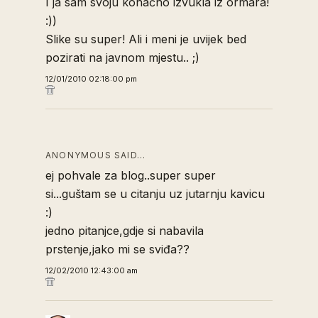
I ja sam svoju konačno izvukla iz ormara!
:))
Slike su super! Ali i meni je uvijek bed
pozirati na javnom mjestu.. ;)
12/01/2010 02:18:00 pm
ANONYMOUS SAID…
ej pohvale za blog..super super
si...guštam se u citanju uz jutarnju kavicu
:)
jedno pitanjce,gdje si nabavila
prstenje,jako mi se sviđa??
12/02/2010 12:43:00 am