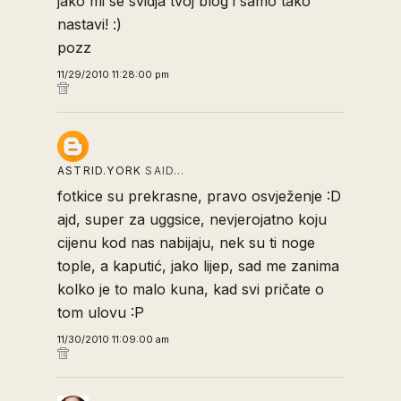
jako mi se svidja tvoj blog i samo tako
nastavi! :)
pozz
11/29/2010 11:28:00 pm
ASTRID.YORK
SAID…
fotkice su prekrasne, pravo osvježenje :D
ajd, super za uggsice, nevjerojatno koju
cijenu kod nas nabijaju, nek su ti noge
tople, a kaputić, jako lijep, sad me zanima
kolko je to malo kuna, kad svi pričate o
tom ulovu :P
11/30/2010 11:09:00 am