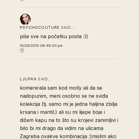
PSYCHOCOUTURE
SAID…
piše sve na početku posta :))
10/29/2010 08:48:00 pm
LJUPKA
SAID…
komenirala sam kod molly ali da se
nadopunim, meni osobno se ne sviđa
kolekcija (tj. samo mi je jedna haljina zbilja
krsana i mantil.) ali su mi lijepe boje i
dižem kapu na to što su krojevi zanimljivi i
bilo bi mi drago da vidim na ulicama
Zagreba ovakve kombinacija :)mislim ako