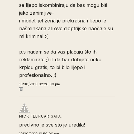
se lijepo iskombiniraju da bas mogu biti
jako zanimljive-
i model, jel žena je prekrasna i lijepo je
našminkana ali ove dioptrijske naočale su
mi kriminal :(
p.s nadam se da vas plačaju što ih
reklamirate ;) ili da bar dobijete neku
krpicu gratis, to bi bilo lijepo i
profesionalno. ;)
10/30/2010 02:26:00 pm
NICK FEBRUAR
SAID…
predivno je sve sto je uradila!
10/30/2010 10:50:00 pm