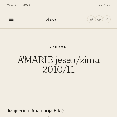
VOL. 01 — 2026
DE / EN
Ana
.
HOME
RANDOM
FASHION
A'MARIE jesen/zima
LIFESTYLE
2010/11
TRAVEL
dizajnerica: Anamarija Brkić