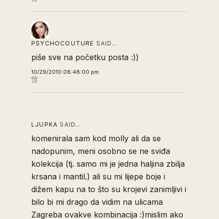
PSYCHOCOUTURE
SAID…
piše sve na početku posta :))
10/29/2010 08:48:00 pm
LJUPKA
SAID…
komenirala sam kod molly ali da se
nadopunim, meni osobno se ne sviđa
kolekcija (tj. samo mi je jedna haljina zbilja
krsana i mantil.) ali su mi lijepe boje i
dižem kapu na to što su krojevi zanimljivi i
bilo bi mi drago da vidim na ulicama
Zagreba ovakve kombinacija :)mislim ako