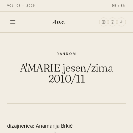
VOL. 01 — 2026
DE / EN
Ana
.
HOME
RANDOM
FASHION
A'MARIE jesen/zima
LIFESTYLE
2010/11
TRAVEL
dizajnerica: Anamarija Brkić