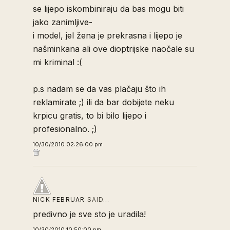
se lijepo iskombiniraju da bas mogu biti
jako zanimljive-
i model, jel žena je prekrasna i lijepo je
našminkana ali ove dioptrijske naočale su
mi kriminal :(
p.s nadam se da vas plačaju što ih
reklamirate ;) ili da bar dobijete neku
krpicu gratis, to bi bilo lijepo i
profesionalno. ;)
10/30/2010 02:26:00 pm
NICK FEBRUAR
SAID…
predivno je sve sto je uradila!
10/30/2010 10:50:00 pm