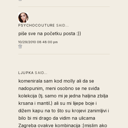
PSYCHOCOUTURE
SAID…
piše sve na početku posta :))
10/29/2010 08:48:00 pm
LJUPKA
SAID…
komenirala sam kod molly ali da se
nadopunim, meni osobno se ne sviđa
kolekcija (tj. samo mi je jedna haljina zbilja
krsana i mantil.) ali su mi lijepe boje i
dižem kapu na to što su krojevi zanimljivi i
bilo bi mi drago da vidim na ulicama
Zagreba ovakve kombinacija :)mislim ako