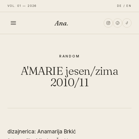
VOL. 01 — 2026
DE / EN
Ana
.
HOME
RANDOM
FASHION
A'MARIE jesen/zima
LIFESTYLE
2010/11
TRAVEL
dizajnerica: Anamarija Brkić