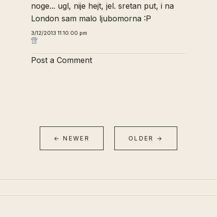
noge... ugl, nije hejt, jel. sretan put, i na
London sam malo ljubomorna :P
3/12/2013 11:10:00 pm
Post a Comment
← NEWER
OLDER →