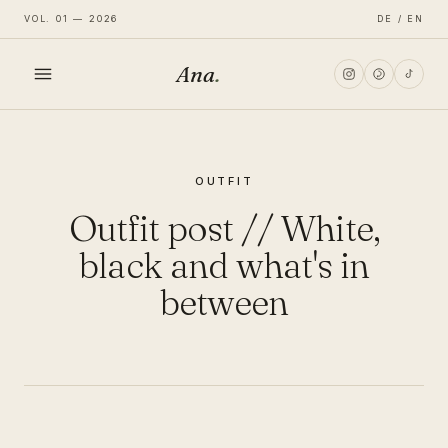
VOL. 01 — 2026
DE / EN
Ana
.
HOME
OUTFIT
FASHION
Outfit post // White,
LIFESTYLE
black and what's in
between
TRAVEL