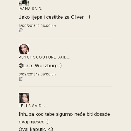
IVANA
SAID…
Jako lijepa i cestitke za Oliver :-)
3/09/2013 12:06:00 pm
PSYCHOCOUTURE
SAID…
@Lala: Wurzburg :)
3/09/2013 12:08:00 pm
LEJLA
SAID…
Ihh..pa kod tebe sigurno neće biti dosade
ovaj mjesec :)
Ovaj kaputić <3