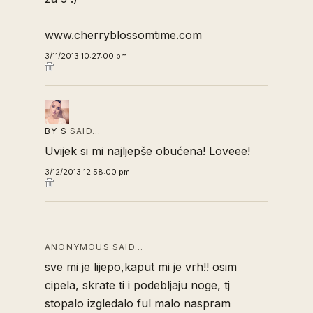
www.cherryblossomtime.com
3/11/2013 10:27:00 pm
BY S
SAID…
Uvijek si mi najljepše obućena! Loveee!
3/12/2013 12:58:00 pm
ANONYMOUS SAID…
sve mi je lijepo,kaput mi je vrh!! osim
cipela, skrate ti i podebljaju noge, tj
stopalo izgledalo ful malo naspram