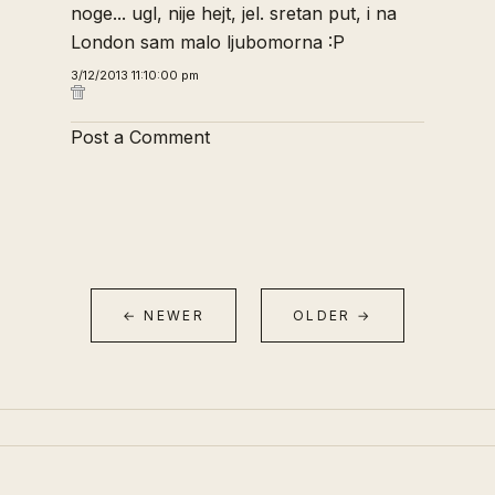
noge... ugl, nije hejt, jel. sretan put, i na
London sam malo ljubomorna :P
3/12/2013 11:10:00 pm
Post a Comment
← NEWER
OLDER →