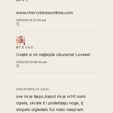
www.cherryblossomtime.com
3/11/2013 10:27:00 pm
BY S
SAID…
Uvijek si mi najljepše obućena! Loveee!
3/12/2013 12:58:00 pm
ANONYMOUS SAID…
sve mi je lijepo,kaput mi je vrh!! osim
cipela, skrate ti i podebljaju noge, tj
stopalo izgledalo ful malo naspram