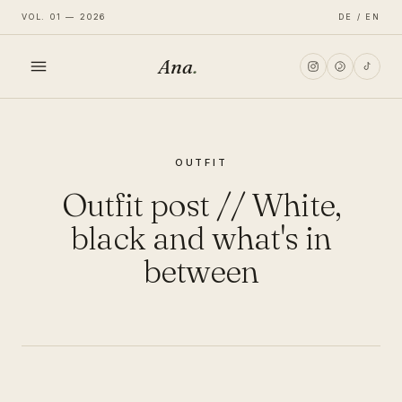
VOL. 01 — 2026
DE / EN
Ana
.
HOME
OUTFIT
FASHION
Outfit post // White,
LIFESTYLE
black and what's in
between
TRAVEL