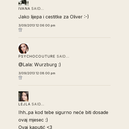
IVANA
SAID…
Jako lijepa i cestitke za Oliver :-)
3/09/2013 12:06:00 pm
PSYCHOCOUTURE
SAID…
@Lala: Wurzburg :)
3/09/2013 12:08:00 pm
LEJLA
SAID…
Ihh..pa kod tebe sigurno neće biti dosade
ovaj mjesec :)
Ovaj kaputić <3