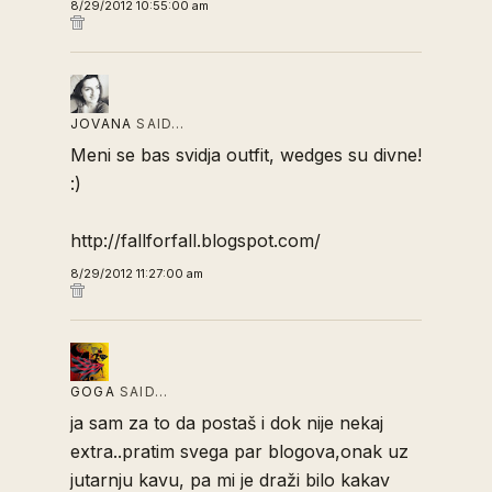
8/29/2012 10:55:00 am
JOVANA
SAID…
Meni se bas svidja outfit, wedges su divne!
:)
http://fallforfall.blogspot.com/
8/29/2012 11:27:00 am
GOGA
SAID…
ja sam za to da postaš i dok nije nekaj
extra..pratim svega par blogova,onak uz
jutarnju kavu, pa mi je draži bilo kakav