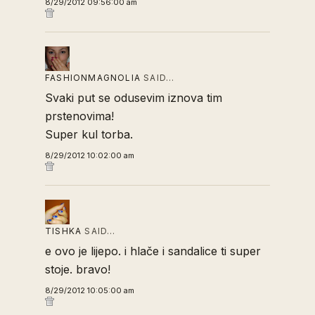
8/29/2012 09:56:00 am
FASHIONMAGNOLIA
SAID…
Svaki put se odusevim iznova tim
prstenovima!
Super kul torba.
8/29/2012 10:02:00 am
TISHKA
SAID…
e ovo je lijepo. i hlače i sandalice ti super
stoje. bravo!
8/29/2012 10:05:00 am