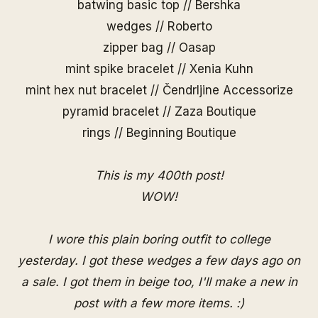
batwing basic top // Bershka
wedges // Roberto
zipper bag //
Oasap
mint spike bracelet //
Xenia Kuhn
mint hex nut bracelet //
Čendrljine Accessorize
pyramid bracelet //
Zaza Boutique
rings //
Beginning Boutique
This is my 400th post!
WOW!
I wore this plain boring outfit to college
yesterday. I got these wedges a few days ago on
a sale. I got them in beige too, I'll make a new in
post with a few more items. :)