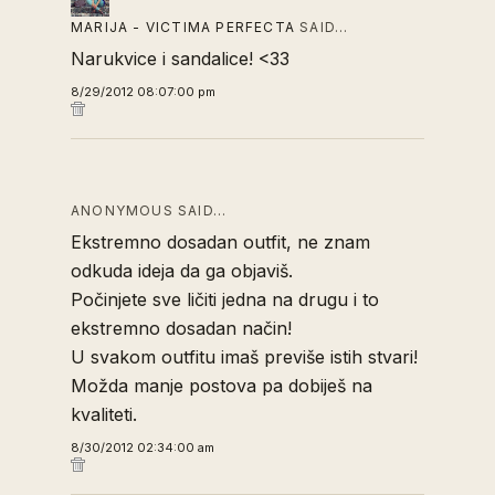
MARIJA - VICTIMA PERFECTA
SAID…
Narukvice i sandalice! <33
8/29/2012 08:07:00 pm
ANONYMOUS SAID…
Ekstremno dosadan outfit, ne znam
odkuda ideja da ga objaviš.
Počinjete sve ličiti jedna na drugu i to
ekstremno dosadan način!
U svakom outfitu imaš previše istih stvari!
Možda manje postova pa dobiješ na
kvaliteti.
8/30/2012 02:34:00 am