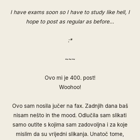
I have exams soon so I have to study like hell, I
hope to post as regular as before...
:*
~~~
Ovo mi je 400. post!
Woohoo!
Ovo sam nosila jučer na fax. Zadnjih dana baš
nisam nešto in the mood. Odlučila sam slikati
samo outite s kojima sam zadovoljna i za koje
mislim da su vrijedni slikanja. Unatoč tome,