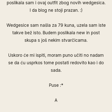
poslikala sam i ovaj outfit zbog novih wedgesica.
I da blog ne stoji prazan. :)
Wedgesice sam našla za 79 kuna, uzela sam iste
takve bež isto. Budem poslikala new in post
skupa s još nekim stvarčicama.
Uskoro će mi ispiti, moram puno učiti no nadam
se da ću usprkos tome postati redovito kao i do
sada.
Puse :*
A