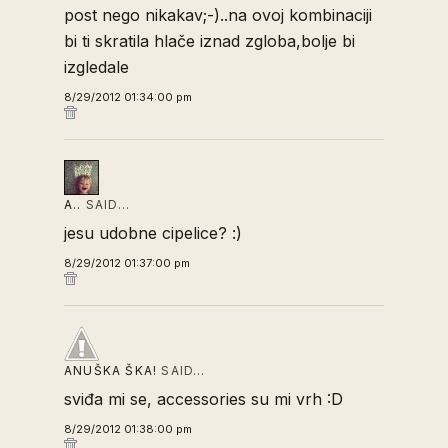
post nego nikakav;-)..na ovoj kombinaciji
bi ti skratila hlače iznad zgloba,bolje bi
izgledale
8/29/2012 01:34:00 pm
A..
SAID…
jesu udobne cipelice? :)
8/29/2012 01:37:00 pm
ANUŠKA ŠKA!
SAID…
sviđa mi se, accessories su mi vrh :D
8/29/2012 01:38:00 pm