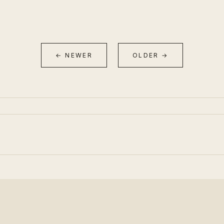
← NEWER
OLDER →