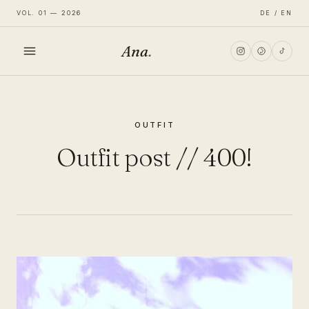
VOL. 01 — 2026
DE / EN
Ana
.
HOME
OUTFIT
FASHION
Outfit post // 400!
LIFESTYLE
TRAVEL