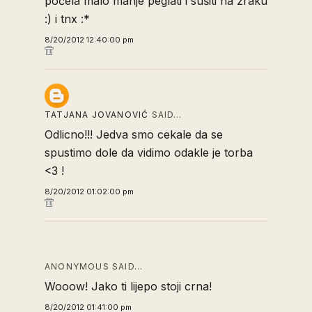
počela malo manje peglati i sušiti na zraku
:) i tnx :*
8/20/2012 12:40:00 pm
TATJANA JOVANOVIĆ
SAID…
Odlicno!!! Jedva smo cekale da se
spustimo dole da vidimo odakle je torba
<3 !
8/20/2012 01:02:00 pm
ANONYMOUS SAID…
Wooow! Jako ti lijepo stoji crna!
8/20/2012 01:41:00 pm