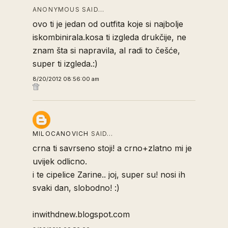
ANONYMOUS SAID…
ovo ti je jedan od outfita koje si najbolje
iskombinirala.kosa ti izgleda drukčije, ne
znam šta si napravila, al radi to češće,
super ti izgleda.:)
8/20/2012 08:56:00 am
MILOCANOVICH
SAID…
crna ti savrseno stoji! a crno+zlatno mi je
uvijek odlicno.
i te cipelice Zarine.. joj, super su! nosi ih
svaki dan, slobodno! :)
inwithdnew.blogspot.com