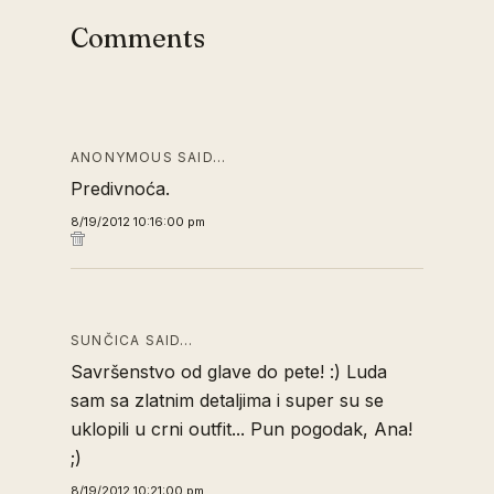
Comments
ANONYMOUS SAID…
Predivnoća.
8/19/2012 10:16:00 pm
SUNČICA SAID…
Savršenstvo od glave do pete! :) Luda
sam sa zlatnim detaljima i super su se
uklopili u crni outfit... Pun pogodak, Ana!
;)
8/19/2012 10:21:00 pm