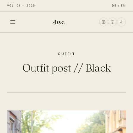
VOL. 01 — 2026
DE / EN
Ana
.
HOME
OUTFIT
FASHION
Outfit post // Black
LIFESTYLE
TRAVEL