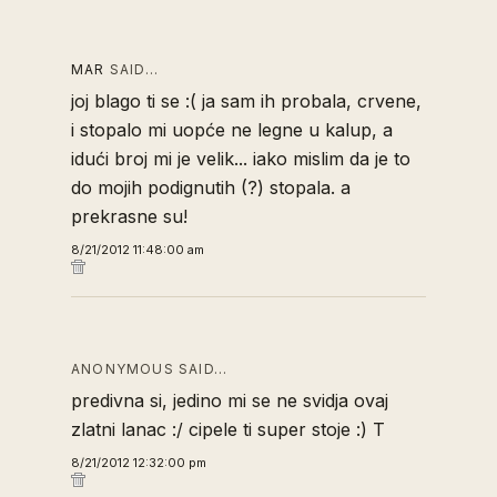
MAR
SAID…
joj blago ti se :( ja sam ih probala, crvene,
i stopalo mi uopće ne legne u kalup, a
idući broj mi je velik... iako mislim da je to
do mojih podignutih (?) stopala. a
prekrasne su!
8/21/2012 11:48:00 am
ANONYMOUS SAID…
predivna si, jedino mi se ne svidja ovaj
zlatni lanac :/ cipele ti super stoje :) T
8/21/2012 12:32:00 pm