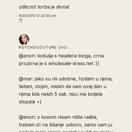
odlicno! torba je divna!
8/20/2012 12:22:00 pm
PSYCHOCOUTURE
SAID…
@anon: košulja s headera bloga, crna
prozirna je s wholesale-dress.net :))
@mar: jako su mi udobne, hodam u njima,
šetam, stojim, mislim da sam ovaj dan u
njima bila nekih 5 sati, nisu me boljela
stopala =)
@anon: s kosom nisam ništa radila,
trebam ići na šišanje uskoro, samo sam ju