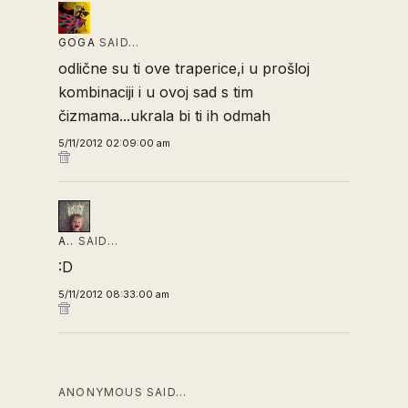
GOGA
SAID…
odlične su ti ove traperice,i u prošloj
kombinaciji i u ovoj sad s tim
čizmama...ukrala bi ti ih odmah
5/11/2012 02:09:00 am
A..
SAID…
:D
5/11/2012 08:33:00 am
ANONYMOUS SAID…