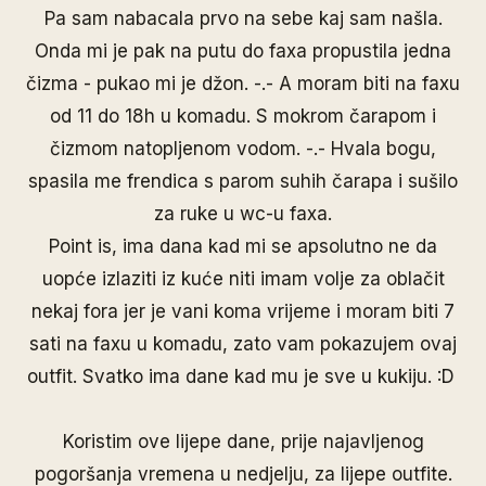
Pa sam nabacala prvo na sebe kaj sam našla.
Onda mi je pak na putu do faxa propustila jedna
čizma - pukao mi je džon. -.- A moram biti na faxu
od 11 do 18h u komadu. S mokrom čarapom i
čizmom natopljenom vodom. -.- Hvala bogu,
spasila me frendica s parom suhih čarapa i sušilo
za ruke u wc-u faxa.
Point is, ima dana kad mi se apsolutno ne da
uopće izlaziti iz kuće niti imam volje za oblačit
nekaj fora jer je vani koma vrijeme i moram biti 7
sati na faxu u komadu, zato vam pokazujem ovaj
outfit. Svatko ima dane kad mu je sve u kukiju. :D
Koristim ove lijepe dane, prije najavljenog
pogoršanja vremena u nedjelju, za lijepe outfite.