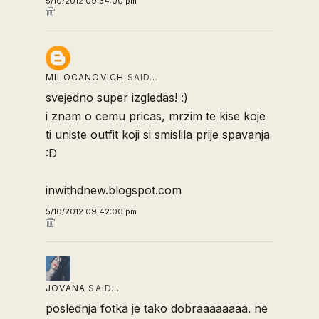
5/10/2012 09:34:00 pm
MILOCANOVICH
SAID…
svejedno super izgledas! :)
i znam o cemu pricas, mrzim te kise koje
ti uniste outfit koji si smislila prije spavanja
:D
inwithdnew.blogspot.com
5/10/2012 09:42:00 pm
JOVANA
SAID…
poslednja fotka je tako dobraaaaaaaa. ne