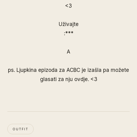
<3
Uživajte
:***
A
ps. Ljupkina epizoda za ACBC je izašla pa možete
glasati za nju
ovdje
. <3
OUTFIT