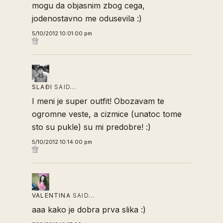
mogu da objasnim zbog cega,
jodenostavno me odusevila :)
5/10/2012 10:01:00 pm
SLAĐI
SAID…
I meni je super outfit! Obozavam te
ogromne veste, a cizmice (unatoc tome
sto su pukle) su mi predobre! :)
5/10/2012 10:14:00 pm
VALENTINA
SAID…
aaa kako je dobra prva slika :)