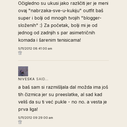
Očigledno su ukusi jako različiti jer je meni
ovaj "nabrzaka-sve-u-kukiju" outfit baš
super i bolji od mnogih tvojih "blogger-
složenih" :) Za početak, bolji mi je od
jednog od zadnjih s par asimetričnih
komada i šarenim tenisicama!
5/11/2012 08:41:00 am
NIVESKA
SAID…
a baš sam si razmišljala dal možda ima još
tih čizmica jer su preeslatke, al sad kad
veliš da su ti već pukle - no no. a vesta je
prva liga!
5/11/2012 09:29:00 am