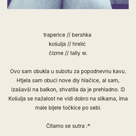
traperice // bershka
košulja // hrelić
čizme // tally w.
Ovo sam obukla u subotu za popodnevnu kavu.
Htjela sam obući nove diy hlačice, al sam,
izašavši na balkon, shvatila da je prehladno. :D
Košulja se nažalost ne vidi dobro na slikama, ima
male bijele točkice po sebi.
Čitamo se sutra :*