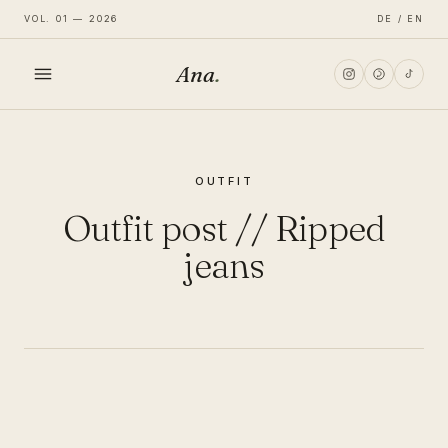
VOL. 01 — 2026
DE / EN
Ana
.
HOME
OUTFIT
FASHION
Outfit post // Ripped
LIFESTYLE
jeans
TRAVEL