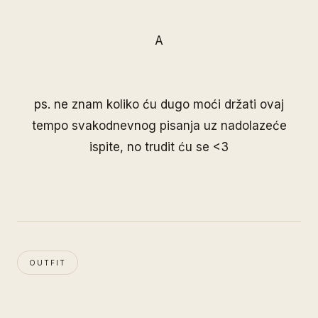
A
ps. ne znam koliko ću dugo moći držati ovaj
tempo svakodnevnog pisanja uz nadolazeće
ispite, no trudit ću se <3
OUTFIT