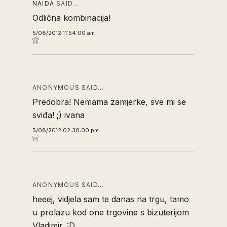
NAIDA
SAID…
Odlična kombinacija!
5/08/2012 11:54:00 am
ANONYMOUS SAID…
Predobra! Nemama zamjerke, sve mi se
sviđa! ;) ivana
5/08/2012 02:30:00 pm
ANONYMOUS SAID…
heeej, vidjela sam te danas na trgu, tamo
u prolazu kod one trgovine s bizuterijom
Vladimir. :D