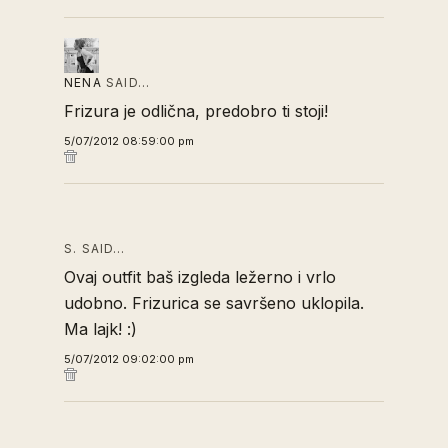
NENA
SAID…
Frizura je odlična, predobro ti stoji!
5/07/2012 08:59:00 pm
S. SAID…
Ovaj outfit baš izgleda ležerno i vrlo
udobno. Frizurica se savršeno uklopila.
Ma lajk! :)
5/07/2012 09:02:00 pm