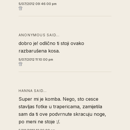
5/07/2012 09:46:00 pm
ANONYMOUS SAID…
dobro je! odlično ti stoji ovako
razbarušena kosa.
5/07/2012 11:10:00 pm
HANNA SAID…
Super mi je komba. Nego, sto cesce
stavljas fotke u trapericama, zamijetila
sam da ti ove podvrnute skracuju noge,
po meni ne stoje :/.