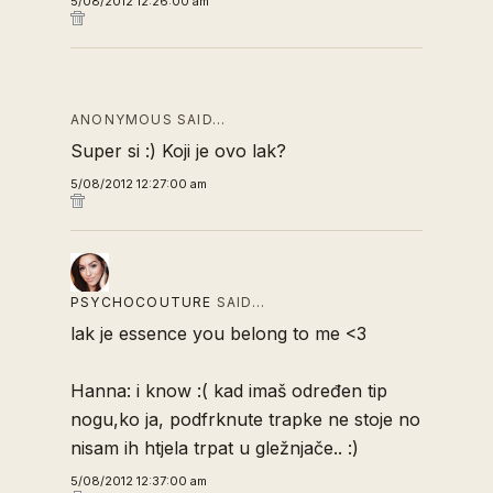
5/08/2012 12:26:00 am
ANONYMOUS SAID…
Super si :) Koji je ovo lak?
5/08/2012 12:27:00 am
PSYCHOCOUTURE
SAID…
lak je essence you belong to me <3
Hanna: i know :( kad imaš određen tip
nogu,ko ja, podfrknute trapke ne stoje no
nisam ih htjela trpat u gležnjače.. :)
5/08/2012 12:37:00 am