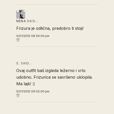
NENA
SAID…
Frizura je odlična, predobro ti stoji!
5/07/2012 08:59:00 pm
S. SAID…
Ovaj outfit baš izgleda ležerno i vrlo
udobno. Frizurica se savršeno uklopila.
Ma lajk! :)
5/07/2012 09:02:00 pm