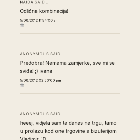
NAIDA
SAID…
Odlična kombinacija!
5/08/2012 11:54:00 am
ANONYMOUS SAID…
Predobra! Nemama zamjerke, sve mi se
sviđa! ;) ivana
5/08/2012 02:30:00 pm
ANONYMOUS SAID…
heeej, vidjela sam te danas na trgu, tamo
u prolazu kod one trgovine s bizuterijom
Vladimir. :D