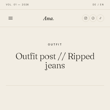
VOL. 01 — 2026
DE / EN
Ana
.
HOME
OUTFIT
FASHION
Outfit post // Ripped
LIFESTYLE
jeans
TRAVEL