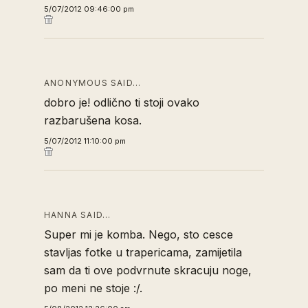
5/07/2012 09:46:00 pm
ANONYMOUS SAID…
dobro je! odlično ti stoji ovako
razbarušena kosa.
5/07/2012 11:10:00 pm
HANNA SAID…
Super mi je komba. Nego, sto cesce
stavljas fotke u trapericama, zamijetila
sam da ti ove podvrnute skracuju noge,
po meni ne stoje :/.