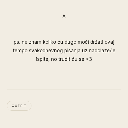
A
ps. ne znam koliko ću dugo moći držati ovaj
tempo svakodnevnog pisanja uz nadolazeće
ispite, no trudit ću se <3
OUTFIT