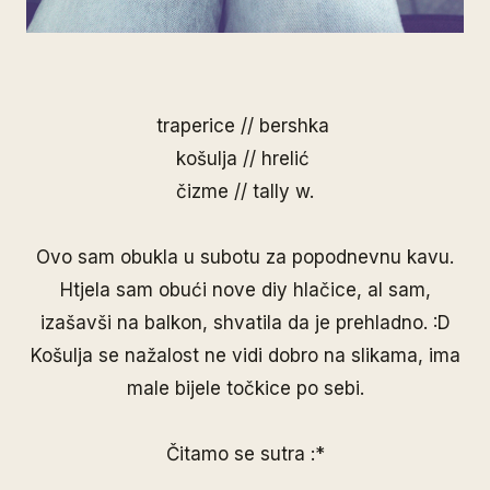
traperice // bershka
košulja // hrelić
čizme // tally w.
Ovo sam obukla u subotu za popodnevnu kavu.
Htjela sam obući nove diy hlačice, al sam,
izašavši na balkon, shvatila da je prehladno. :D
Košulja se nažalost ne vidi dobro na slikama, ima
male bijele točkice po sebi.
Čitamo se sutra :*