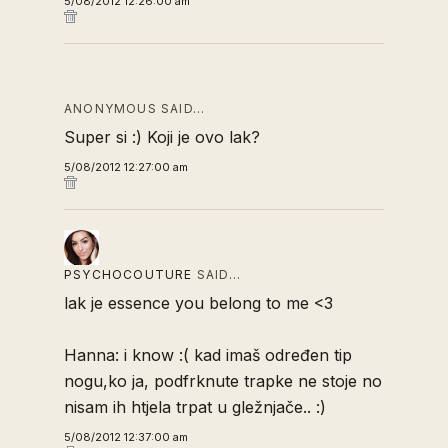
5/08/2012 12:26:00 am
ANONYMOUS SAID…
Super si :) Koji je ovo lak?
5/08/2012 12:27:00 am
PSYCHOCOUTURE
SAID…
lak je essence you belong to me <3
Hanna: i know :( kad imaš određen tip
nogu,ko ja, podfrknute trapke ne stoje no
nisam ih htjela trpat u gležnjače.. :)
5/08/2012 12:37:00 am