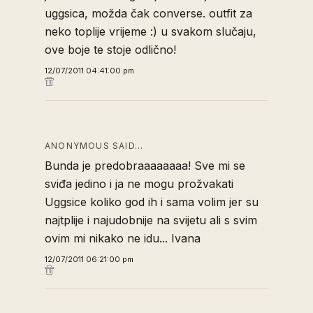
uggsica, možda čak converse. outfit za
neko toplije vrijeme :) u svakom slučaju,
ove boje te stoje odlično!
12/07/2011 04:41:00 pm
ANONYMOUS SAID…
Bunda je predobraaaaaaaa! Sve mi se
sviđa jedino i ja ne mogu prožvakati
Uggsice koliko god ih i sama volim jer su
najtplije i najudobnije na svijetu ali s svim
ovim mi nikako ne idu... Ivana
12/07/2011 06:21:00 pm