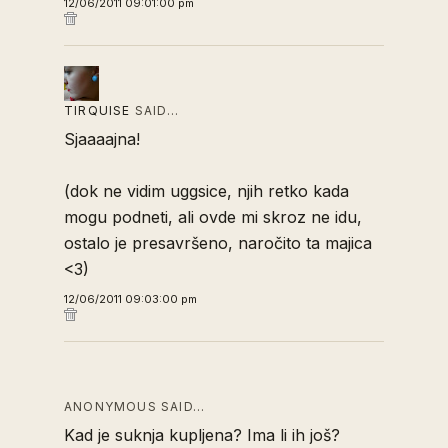
12/06/2011 09:01:00 pm
TIRQUISE
SAID…
Sjaaaajna!
(dok ne vidim uggsice, njih retko kada
mogu podneti, ali ovde mi skroz ne idu,
ostalo je presavršeno, naročito ta majica
<3)
12/06/2011 09:03:00 pm
ANONYMOUS SAID…
Kad je suknja kupljena? Ima li ih još?