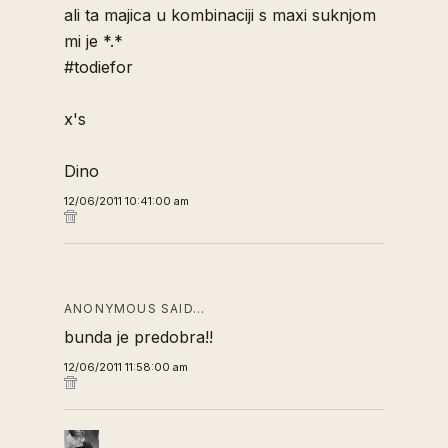
ali ta majica u kombinaciji s maxi suknjom
mi je *.*
#todiefor
x's
Dino
12/06/2011 10:41:00 am
ANONYMOUS SAID…
bunda je predobra!!
12/06/2011 11:58:00 am