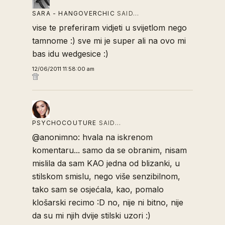
SARA - HANGOVERCHIC
SAID…
vise te preferiram vidjeti u svijetlom nego
tamnome :) sve mi je super ali na ovo mi
bas idu wedgesice :)
12/06/2011 11:58:00 am
PSYCHOCOUTURE
SAID…
@anonimno: hvala na iskrenom
komentaru... samo da se obranim, nisam
mislila da sam KAO jedna od blizanki, u
stilskom smislu, nego više senzibilnom,
tako sam se osjećala, kao, pomalo
klošarski recimo :D no, nije ni bitno, nije
da su mi njih dvije stilski uzori :)