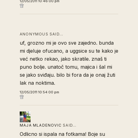
12/05/2011 10:46:00 pm
ANONYMOUS SAID…
uf, grozno mi je ovo sve zajedno. bunda
mi djeluje ofucano, a uggsice su te kako je
već netko rekao, jako skratile. znaš ti
puno bolje. unatoč tomu, majica i šal mi
se jako sviđaju. bilo bi fora da je onaj žuti
lak na noktima.
12/05/2011 10:54:00 pm
MAJA MLADENOVIC
SAID…
Odlicno si ispala na fotkama! Boje su