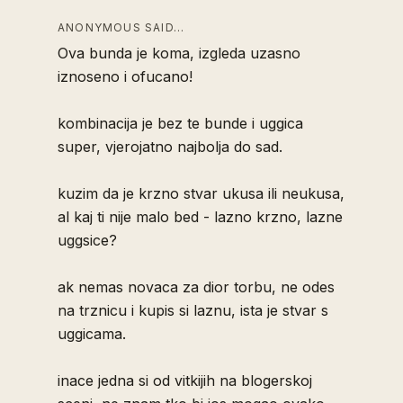
ANONYMOUS SAID…
Ova bunda je koma, izgleda uzasno
iznoseno i ofucano!
kombinacija je bez te bunde i uggica
super, vjerojatno najbolja do sad.
kuzim da je krzno stvar ukusa ili neukusa,
al kaj ti nije malo bed - lazno krzno, lazne
uggsice?
ak nemas novaca za dior torbu, ne odes
na trznicu i kupis si laznu, ista je stvar s
uggicama.
inace jedna si od vitkijih na blogerskoj