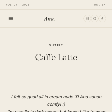
VOL. 01 — 2026
DE / EN
Ana
.
HOME
OUTFIT
FASHION
Caffe Latte
LIFESTYLE
TRAVEL
I felt so good all in cream nude :D And soooo
comfy! :)
I'm usually in dark colors, but lately I like to wear