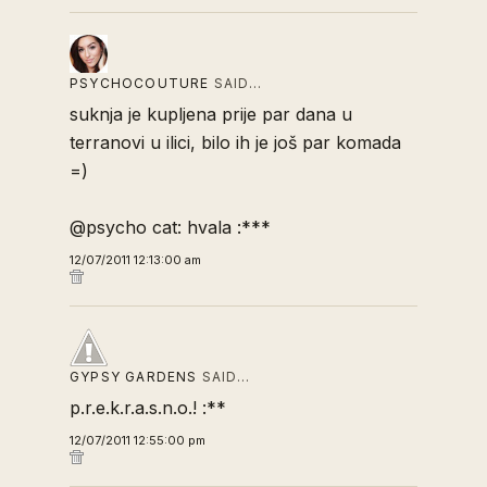
PSYCHOCOUTURE
SAID…
suknja je kupljena prije par dana u
terranovi u ilici, bilo ih je još par komada
=)
@psycho cat: hvala :***
12/07/2011 12:13:00 am
GYPSY GARDENS
SAID…
p.r.e.k.r.a.s.n.o.! :**
12/07/2011 12:55:00 pm