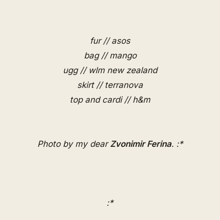
fur // asos
bag // mango
ugg // wlm new zealand
skirt // terranova
top and cardi // h&m
Photo by my dear
Zvonimir Ferina
. :*
:*