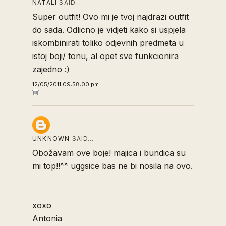
NATALI
SAID…
Super outfit! Ovo mi je tvoj najdrazi outfit
do sada. Odlicno je vidjeti kako si uspjela
iskombinirati toliko odjevnih predmeta u
istoj boji/ tonu, al opet sve funkcionira
zajedno :)
12/05/2011 09:58:00 pm
UNKNOWN
SAID…
Obožavam ove boje! majica i bundica su
mi top!!^^ uggsice bas ne bi nosila na ovo.
xoxo
Antonia