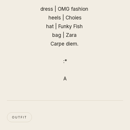
dress |
OMG fashion
heels |
Choies
hat | Funky Fish
bag | Zara
Carpe diem.
:*
A
OUTFIT