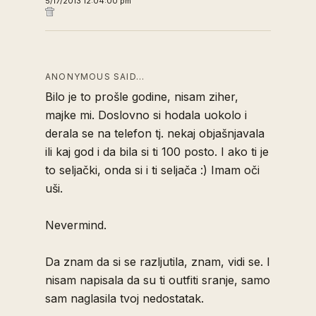
5/17/2013 12:04:00 pm
ANONYMOUS SAID…
Bilo je to prošle godine, nisam ziher,
majke mi. Doslovno si hodala uokolo i
derala se na telefon tj. nekaj objašnjavala
ili kaj god i da bila si ti 100 posto. I ako ti je
to seljački, onda si i ti seljača :) Imam oči
uši.
Nevermind.
Da znam da si se razljutila, znam, vidi se. I
nisam napisala da su ti outfiti sranje, samo
sam naglasila tvoj nedostatak.