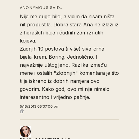
ANONYMOUS SAID…
Nije me dugo bilo, a vidim da nisam ništa
nit propustila. Dobra stara Ana ne izlazi iz
ziheraških boja i čudnih zamrznutih
kojeva.
Zadnjih 10 postova (i više) siva-crna-
bijela-krem. Boring. Jednolično. I
najvažnije uštogljeno. Razlika između
mene i ostalih "zlobnijih" komentara je što
ti ja iskreno iz dobrih namjera ovo
govorim. Kako god, ovo mi nije nimalo
interesantno i vrijedno pažnje.
5/16/2013 05:37:00 pm