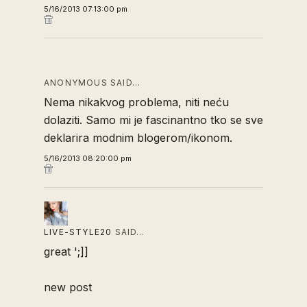
5/16/2013 07:13:00 pm
ANONYMOUS SAID…
Nema nikakvog problema, niti neću
dolaziti. Samo mi je fascinantno tko se sve
deklarira modnim blogerom/ikonom.
5/16/2013 08:20:00 pm
LIVE-STYLE20
SAID…
great ';]]
new post