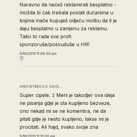
Naravno da nećeš reklamirati besplatno -
možda bi čak trebala poslati dućanima u
kojima inače kupuješ odjeću molbu da ti je
daju besplatno u zamjenu za reklamu.
Tako to rade sve profi
sponzoruše/posvuduše u HR!
5/16/2013 11:06:00 pm
ANONYMOUS SAID…
Super cipele. :) Meni je takodjer ova ideja
ne pisanja gdje je sta kupljeno bezveze,
ono nekad mi se ne komentira, ne da
pitati gdje je nesto kupljeno, lakse mi je
procitati. Ali hajd, svako svoje zna
5/16/2013 11:31:00 pm