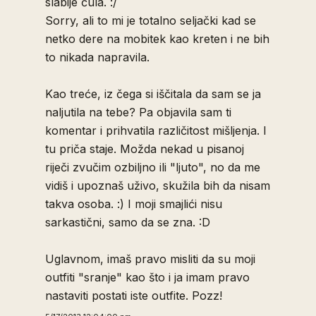
slabije čula. :/
Sorry, ali to mi je totalno seljački kad se
netko dere na mobitek kao kreten i ne bih
to nikada napravila.
Kao treće, iz čega si iščitala da sam se ja
naljutila na tebe? Pa objavila sam ti
komentar i prihvatila različitost mišljenja. I
tu priča staje. Možda nekad u pisanoj
riječi zvučim ozbiljno ili "ljuto", no da me
vidiš i upoznaš uživo, skužila bih da nisam
takva osoba. :) I moji smajlići nisu
sarkastični, samo da se zna. :D
Uglavnom, imaš pravo misliti da su moji
outfiti "sranje" kao što i ja imam pravo
nastaviti postati iste outfite. Pozz!