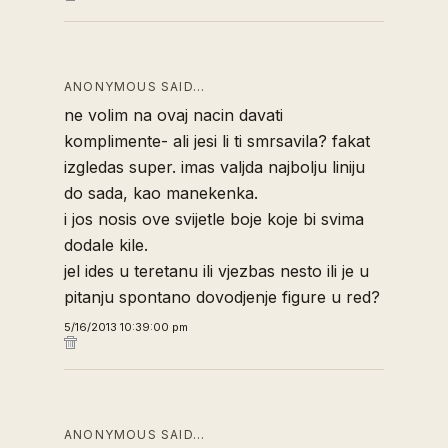
ANONYMOUS SAID…
ne volim na ovaj nacin davati
komplimente- ali jesi li ti smrsavila? fakat
izgledas super. imas valjda najbolju liniju
do sada, kao manekenka.
i jos nosis ove svijetle boje koje bi svima
dodale kile.
jel ides u teretanu ili vjezbas nesto ili je u
pitanju spontano dovodjenje figure u red?
5/16/2013 10:39:00 pm
ANONYMOUS SAID…