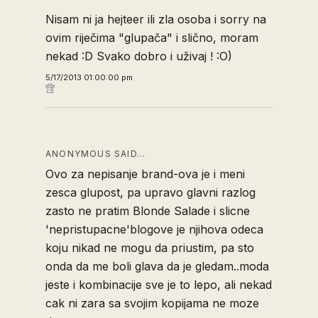
Nisam ni ja hejteer ili zla osoba i sorry na
ovim riječima "glupača" i slično, moram
nekad :D Svako dobro i uživaj ! :O)
5/17/2013 01:00:00 pm
ANONYMOUS SAID…
Ovo za nepisanje brand-ova je i meni
zesca glupost, pa upravo glavni razlog
zasto ne pratim Blonde Salade i slicne
'nepristupacne'blogove je njihova odeca
koju nikad ne mogu da priustim, pa sto
onda da me boli glava da je gledam..moda
jeste i kombinacije sve je to lepo, ali nekad
cak ni zara sa svojim kopijama ne moze