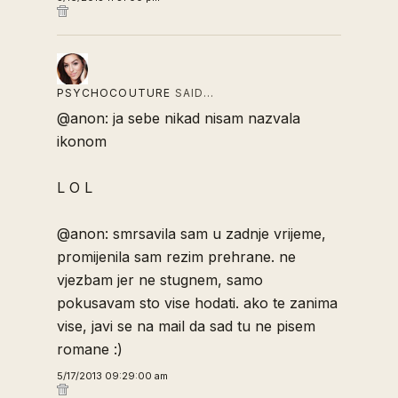
PSYCHOCOUTURE
SAID…
@anon: ja sebe nikad nisam nazvala
ikonom
L O L
@anon: smrsavila sam u zadnje vrijeme,
promijenila sam rezim prehrane. ne
vjezbam jer ne stugnem, samo
pokusavam sto vise hodati. ako te zanima
vise, javi se na mail da sad tu ne pisem
romane :)
5/17/2013 09:29:00 am