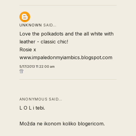
UNKNOWN
SAID…
Love the polkadots and the all white with
leather - classic chic!
Rosie x
www.impaledonmyiambics.blogspot.com
5/17/2013 11:22:00 am
ANONYMOUS SAID…
L O L i tebi.
Možda ne ikonom koliko blogericom.