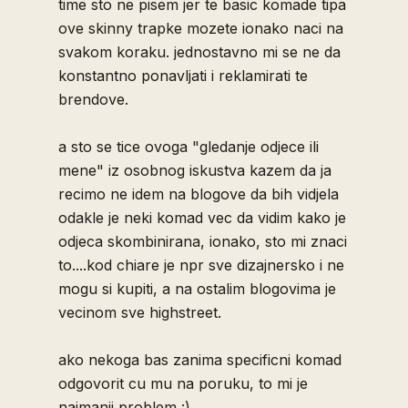
time sto ne pisem jer te basic komade tipa
ove skinny trapke mozete ionako naci na
svakom koraku. jednostavno mi se ne da
konstantno ponavljati i reklamirati te
brendove.
a sto se tice ovoga "gledanje odjece ili
mene" iz osobnog iskustva kazem da ja
recimo ne idem na blogove da bih vidjela
odakle je neki komad vec da vidim kako je
odjeca skombinirana, ionako, sto mi znaci
to....kod chiare je npr sve dizajnersko i ne
mogu si kupiti, a na ostalim blogovima je
vecinom sve highstreet.
ako nekoga bas zanima specificni komad
odgovorit cu mu na poruku, to mi je
najmanji problem :)