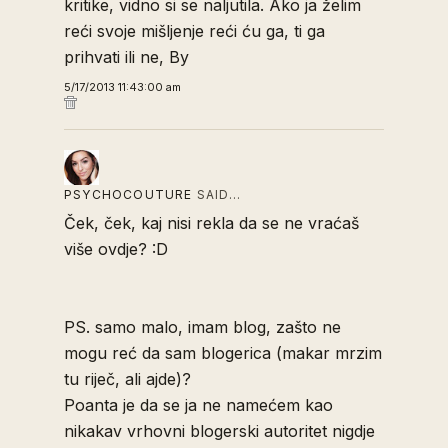
kritike, vidno si se naljutila. Ako ja želim
reći svoje mišljenje reći ću ga, ti ga
prihvati ili ne, By
5/17/2013 11:43:00 am
PSYCHOCOUTURE
SAID…
Ček, ček, kaj nisi rekla da se ne vraćaš
više ovdje? :D
PS. samo malo, imam blog, zašto ne
mogu reć da sam blogerica (makar mrzim
tu riječ, ali ajde)?
Poanta je da se ja ne namećem kao
nikakav vrhovni blogerski autoritet nigdje