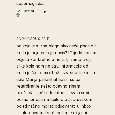
super izgledas!
5/16/2013 01:50:00 pm
ANONYMOUS SAID…
pa koja je svrha bloga ako neće pisati od
kuda je odjeća koju nosiš??? ljude zanima
odjeća konkretno a ne ti, tj. samo tvoje
slike koje nam ne daju informacije od
kuda je što. o moj bože izvrsnu ti je ideju
dala Marija pahahhahhaahha. pa
retardiranije nešto odavno nisam
pročitala. i još si dodatno otežala sebi
posao jer ćeš na upite o odjeći svakom
pojedinačno morati odgovarati u inbox.
totalno besmisleno! molim te objasni