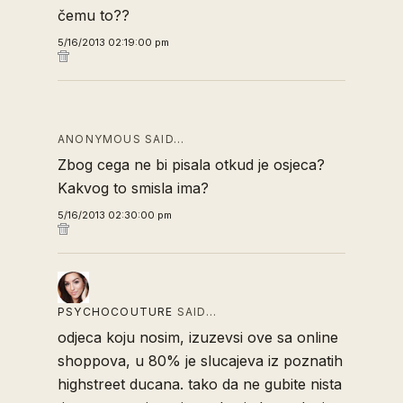
čemu to??
5/16/2013 02:19:00 pm
ANONYMOUS SAID…
Zbog cega ne bi pisala otkud je osjeca?
Kakvog to smisla ima?
5/16/2013 02:30:00 pm
PSYCHOCOUTURE
SAID…
odjeca koju nosim, izuzevsi ove sa online
shoppova, u 80% je slucajeva iz poznatih
highstreet ducana. tako da ne gubite nista