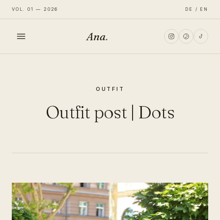
VOL. 01 — 2026
DE / EN
Ana
.
HOME
OUTFIT
FASHION
Outfit post | Dots
LIFESTYLE
TRAVEL