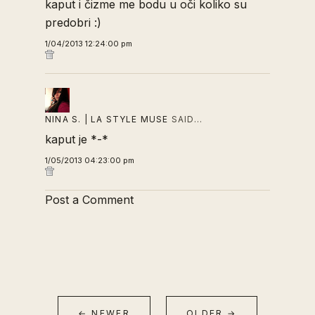
kaput i čizme me bodu u oči koliko su
predobri :)
1/04/2013 12:24:00 pm
NINA S. | LA STYLE MUSE
SAID…
kaput je *-*
1/05/2013 04:23:00 pm
Post a Comment
← NEWER
OLDER →