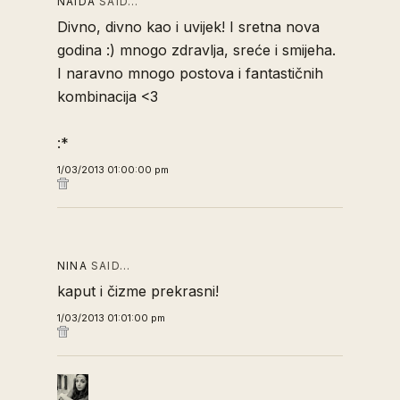
NAIDA
SAID…
Divno, divno kao i uvijek! I sretna nova
godina :) mnogo zdravlja, sreće i smijeha.
I naravno mnogo postova i fantastičnih
kombinacija <3
:*
1/03/2013 01:00:00 pm
NINA
SAID…
kaput i čizme prekrasni!
1/03/2013 01:01:00 pm