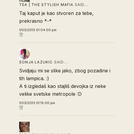
TEA | THE STYLISH MAFIA
SAID…
Taj kaput je kao stvoren za tebe,
prekrasno *-*
1/03/2013 01:04:00 pm
SONJA LAZUKIC
SAID…
Svidjaju mi se slike jako, zbog pozadine i
tih lampica. :)
A ti izgledaš kao stajliš devojka iz neke
velike svetske metropole :D
1/03/2013 01:15:00 pm