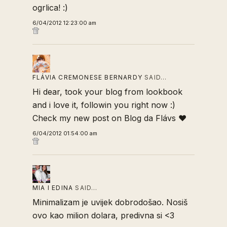
ogrlica! :)
6/04/2012 12:23:00 am
FLÁVIA CREMONESE BERNARDY
SAID…
Hi dear, took your blog from lookbook
and i love it, followin you right now :)
Check my new post on
Blog da Flávs
♥
6/04/2012 01:54:00 am
MIA I EDINA
SAID…
Minimalizam je uvijek dobrodošao. Nosiš
ovo kao milion dolara, predivna si <3