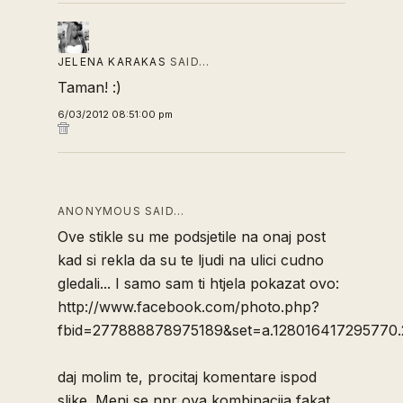
JELENA KARAKAS
SAID…
Taman! :)
6/03/2012 08:51:00 pm
ANONYMOUS SAID…
Ove stikle su me podsjetile na onaj post
kad si rekla da su te ljudi na ulici cudno
gledali... I samo sam ti htjela pokazat ovo:
http://www.facebook.com/photo.php?
fbid=277888878975189&set=a.128016417295770.
daj molim te, procitaj komentare ispod
slike. Meni se npr ova kombinacija fakat