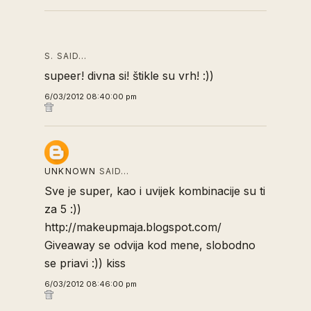
S. SAID…
supeer! divna si! štikle su vrh! :))
6/03/2012 08:40:00 pm
UNKNOWN
SAID…
Sve je super, kao i uvijek kombinacije su ti
za 5 :))
http://makeupmaja.blogspot.com/
Giveaway se odvija kod mene, slobodno
se priavi :)) kiss
6/03/2012 08:46:00 pm