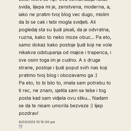
svida, lijepa mi je, zenstvena, moderna, a,
iako ne pratim tvoj blog vec dugo, mislim
da bi se cak i tebi mogla svidjeti. Ali
pogledaj sta su ljudi pisali, da je odvratna,
ruzna, kako to neko moze obuc... Pa eto,
samo dokaz kako postoje ljudi koji ne vole
nikakva odstupanja od majice i traperica, i
sve osim toga im je cudno. A s druge
strane, postoje i ljudi poput svih nas koji
pratimo tvoj blog i obozavamo ga :)
Pa eto, to bi bilo to, imala sam potrebu to
ti rec, ne znam, sjetila sam se tebe i tog
posta kad sam vidjela ovu sliku... Nadam
se da te nisam umorila bezveze :) lijep
pozdrav!
6/03/2012 10:15:00 pm