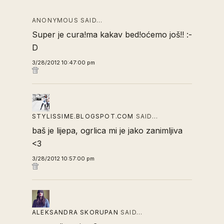
ANONYMOUS SAID…
Super je cura!ma kakav bed!oćemo još!! :-
D
3/28/2012 10:47:00 pm
STYLISSIME.BLOGSPOT.COM
SAID…
baš je lijepa, ogrlica mi je jako zanimljiva
<3
3/28/2012 10:57:00 pm
ALEKSANDRA SKORUPAN
SAID…