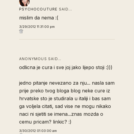
PSYCHOCOUTURE
SAID…
mislim da nema :(
3/29/2012 11:31:00 pm
ANONYMOUS SAID…
odlicna je cura i sve joj jako lijepo stoji :)))
jedno pitanje nevezano za nju... nasla sam
prije preko tvog bloga blog neke cure iz
hrvatske sto je studirala u italiji i bas sam
ga voljela citati, sad vise ne mogu nikako
naci ni sjetiti se imena...znas mozda o
cemu pricam? linkic? :)
3/30/2012 01:03:00 am