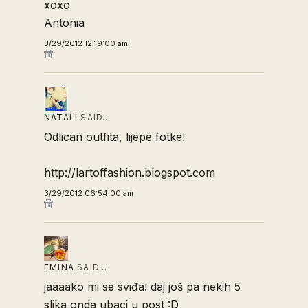
xoxo
Antonia
3/29/2012 12:19:00 am
NATALI
SAID…
Odlican outfita, lijepe fotke!
http://lartoffashion.blogspot.com
3/29/2012 06:54:00 am
EMINA
SAID…
jaaaako mi se sviđa! daj još pa nekih 5
slika onda ubaci u post :D