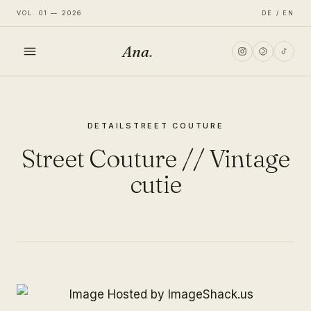
VOL. 01 — 2026
DE / EN
Ana
.
HOME
DETAIL
STREET COUTURE
FASHION
Street Couture // Vintage
LIFESTYLE
cutie
TRAVEL