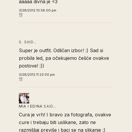
aaaaa divna je <3
3/28/2012 10:58:00 pm
S. SAID…
Super je outfit. Odličan izbor! :) Sad si
probila led, pa očekujemo češće ovakve
postove! :))
3/28/2012 11:23:00 pm
MIA I EDINA
SAID…
Cura je vrh! I bravo za fotografa, ovakve
cure i trebaju biti uslikane, zato ne
razmišljaj previše i baci se na slikanje :)