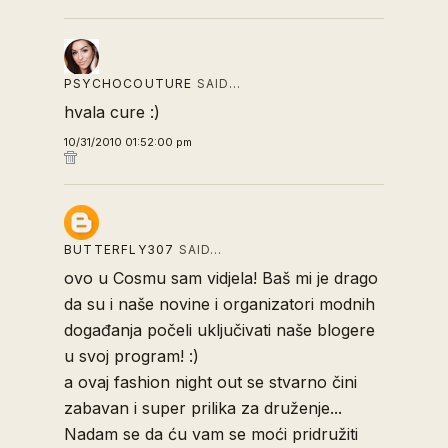
PSYCHOCOUTURE
SAID…
hvala cure :)
10/31/2010 01:52:00 pm
BUTTERFLY307
SAID…
ovo u Cosmu sam vidjela! Baš mi je drago
da su i naše novine i organizatori modnih
događanja počeli uključivati naše blogere
u svoj program! :)
a ovaj fashion night out se stvarno čini
zabavan i super prilika za druženje...
Nadam se da ću vam se moći pridružiti