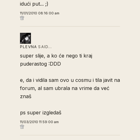
idući put... ;)
11/01/2010 08:16:00 am
PLEVNA
SAID…
super slije, a ko će nego ti kraj
puderastog :DDD
e, da i vidila sam ovo u cosmu i tila javit na
forum, al sam ubrala na vrime da već
znaš
ps super izgledaš
11/03/2010 11:59:00 am