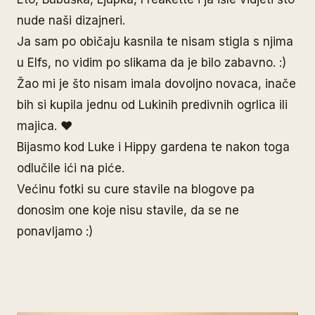
nude naši dizajneri.
Ja sam po običaju kasnila te nisam stigla s njima
u Elfs, no vidim po slikama da je bilo zabavno. :)
Žao mi je što nisam imala dovoljno novaca, inače
bih si kupila jednu od Lukinih predivnih ogrlica ili
majica. ♥
Bijasmo kod Luke i Hippy gardena te nakon toga
odlučile ići na piće.
Većinu fotki su cure stavile na blogove pa
donosim one koje nisu stavile, da se ne
ponavljamo :)