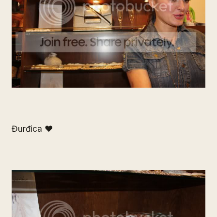
Đurđica ♥