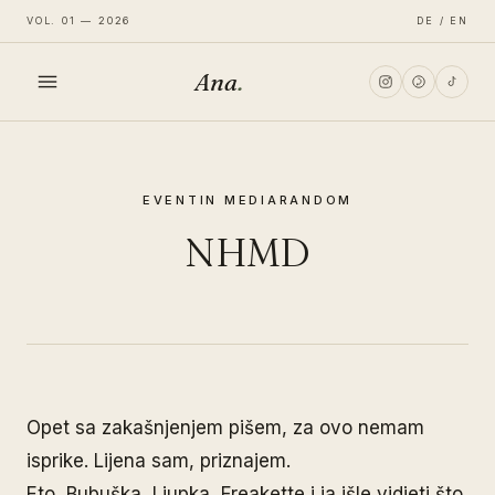
VOL. 01 — 2026
DE / EN
Ana
.
HOME
EVENT
IN MEDIA
RANDOM
FASHION
NHMD
LIFESTYLE
TRAVEL
Opet sa zakašnjenjem pišem, za ovo nemam
isprike. Lijena sam, priznajem.
Eto, Bubuška, Ljupka, Freakette i ja išle vidjeti što