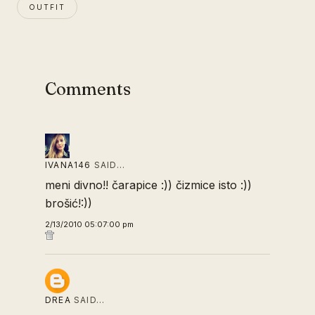
OUTFIT
Comments
IVANA146
SAID…
meni divno!! čarapice :)) čizmice isto :))
brošić!:))
2/13/2010 05:07:00 pm
DREA
SAID…