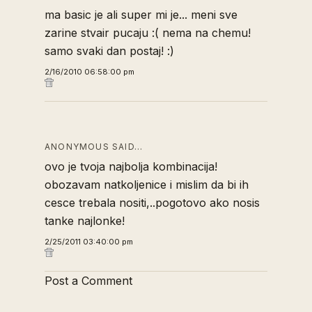
ma basic je ali super mi je... meni sve
zarine stvair pucaju :( nema na chemu!
samo svaki dan postaj! :)
2/16/2010 06:58:00 pm
ANONYMOUS SAID…
ovo je tvoja najbolja kombinacija!
obozavam natkoljenice i mislim da bi ih
cesce trebala nositi,..pogotovo ako nosis
tanke najlonke!
2/25/2011 03:40:00 pm
Post a Comment