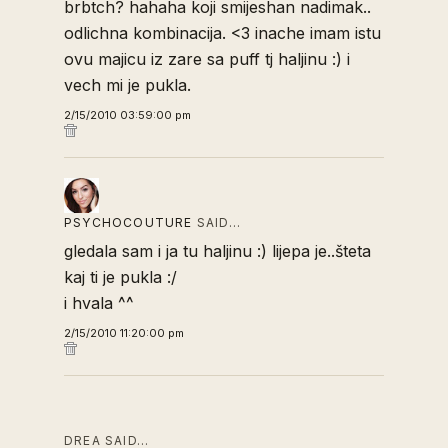
brbtch? hahaha koji smijeshan nadimak..
odlichna kombinacija. <3 inache imam istu
ovu majicu iz zare sa puff tj haljinu :) i
vech mi je pukla.
2/15/2010 03:59:00 pm
PSYCHOCOUTURE
SAID…
gledala sam i ja tu haljinu :) lijepa je..šteta
kaj ti je pukla :/
i hvala ^^
2/15/2010 11:20:00 pm
DREA SAID…