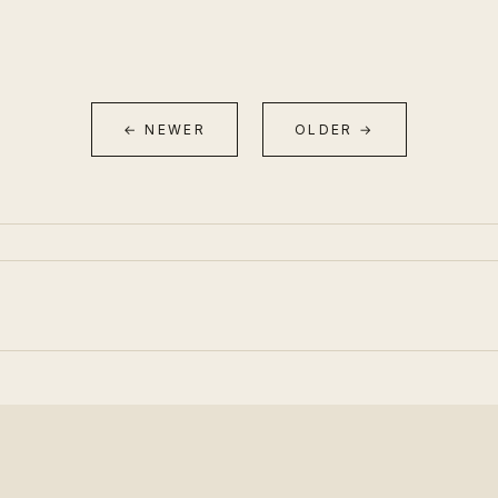
← NEWER
OLDER →