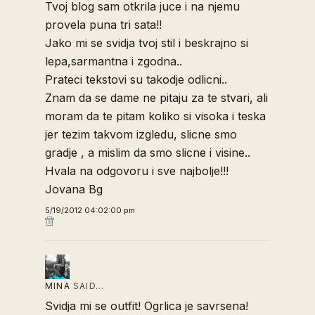
Tvoj blog sam otkrila juce i na njemu
provela puna tri sata!!
Jako mi se svidja tvoj stil i beskrajno si
lepa,sarmantna i zgodna..
Prateci tekstovi su takodje odlicni..
Znam da se dame ne pitaju za te stvari, ali
moram da te pitam koliko si visoka i teska
jer tezim takvom izgledu, slicne smo
gradje , a mislim da smo slicne i visine..
Hvala na odgovoru i sve najbolje!!!
Jovana Bg
5/19/2012 04:02:00 pm
MINA
SAID…
Svidja mi se outfit! Ogrlica je savrsena!