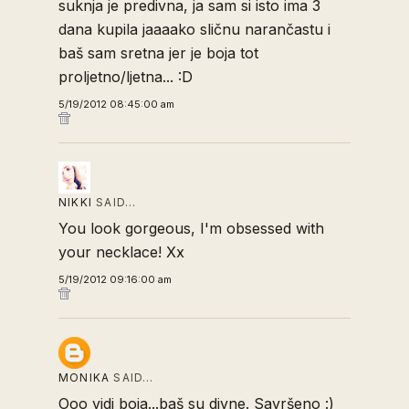
suknja je predivna, ja sam si isto ima 3
dana kupila jaaaako sličnu narančastu i
baš sam sretna jer je boja tot
proljetno/ljetna... :D
5/19/2012 08:45:00 am
NIKKI
SAID…
You look gorgeous, I'm obsessed with
your necklace! Xx
5/19/2012 09:16:00 am
MONIKA
SAID…
Ooo vidi boja...baš su divne. Savršeno :)