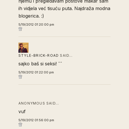
njemu i pregledavam postove makar sam
ih vidjela već tisuću puta. Najdraža modna
blogerica. :)
5/19/2012 01:20:00 pm
STYLE-BRICK-ROAD
SAID…
sajko baš si seksi! ˆˆ
5/19/2012 01:22:00 pm
ANONYMOUS SAID…
vuf
5/19/2012 01:56:00 pm