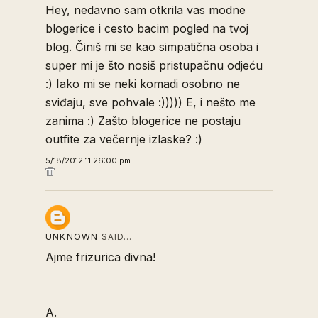
Hey, nedavno sam otkrila vas modne
blogerice i cesto bacim pogled na tvoj
blog. Činiš mi se kao simpatična osoba i
super mi je što nosiš pristupačnu odjeću
:) Iako mi se neki komadi osobno ne
sviđaju, sve pohvale :))))) E, i nešto me
zanima :) Zašto blogerice ne postaju
outfite za večernje izlaske? :)
5/18/2012 11:26:00 pm
UNKNOWN
SAID…
Ajme frizurica divna!
A.