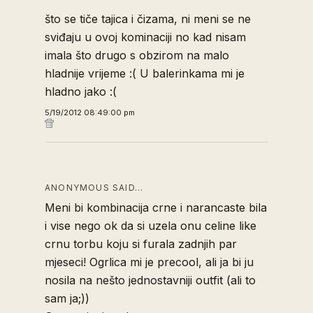
što se tiče tajica i čizama, ni meni se ne
sviđaju u ovoj kominaciji no kad nisam
imala što drugo s obzirom na malo
hladnije vrijeme :( U balerinkama mi je
hladno jako :(
5/19/2012 08:49:00 pm
ANONYMOUS SAID…
Meni bi kombinacija crne i narancaste bila
i vise nego ok da si uzela onu celine like
crnu torbu koju si furala zadnjih par
mjeseci! Ogrlica mi je precool, ali ja bi ju
nosila na nešto jednostavniji outfit (ali to
sam ja;))