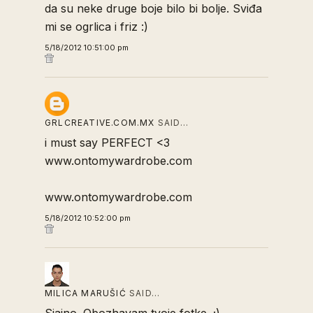
da su neke druge boje bilo bi bolje. Sviđa
mi se ogrlica i friz :)
5/18/2012 10:51:00 pm
GRLCREATIVE.COM.MX
SAID…
i must say PERFECT <3
www.ontomywardrobe.com
www.ontomywardrobe.com
5/18/2012 10:52:00 pm
MILICA MARUŠIĆ
SAID…
Sjajno. Obozhavam tvoje fotke. ;)