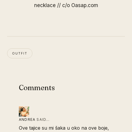
necklace // c/o
Oasap.com
OUTFIT
Comments
ANDREA
SAID…
Ove tajice su mi šaka u oko na ove boje,