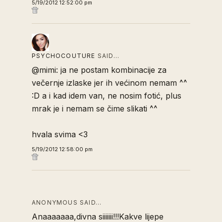
5/19/2012 12:52:00 pm
PSYCHOCOUTURE
SAID…
@mimi: ja ne postam kombinacije za
večernje izlaske jer ih većinom nemam ^^
:D a i kad idem van, ne nosim fotić, plus
mrak je i nemam se čime slikati ^^
hvala svima <3
5/19/2012 12:58:00 pm
ANONYMOUS SAID…
Anaaaaaaa,divna siiiiiii!!!Kakve lijepe