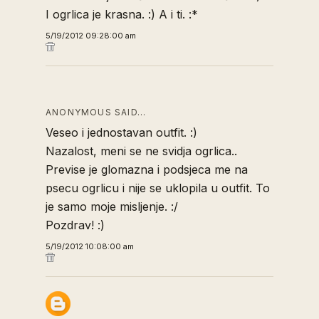
I ogrlica je krasna. :) A i ti. :*
5/19/2012 09:28:00 am
ANONYMOUS SAID…
Veseo i jednostavan outfit. :)
Nazalost, meni se ne svidja ogrlica..
Previse je glomazna i podsjeca me na
psecu ogrlicu i nije se uklopila u outfit. To
je samo moje misljenje. :/
Pozdrav! :)
5/19/2012 10:08:00 am