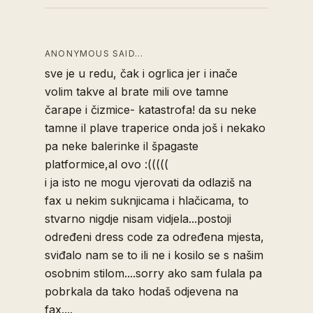
ANONYMOUS SAID…
sve je u redu, čak i ogrlica jer i inače
volim takve al brate mili ove tamne
čarape i čizmice- katastrofa! da su neke
tamne il plave traperice onda još i nekako
pa neke balerinke il špagaste
platformice,al ovo :(((((
i ja isto ne mogu vjerovati da odlaziš na
fax u nekim suknjicama i hlačicama, to
stvarno nigdje nisam vidjela...postoji
određeni dress code za određena mjesta,
sviđalo nam se to ili ne i kosilo se s našim
osobnim stilom....sorry ako sam fulala pa
pobrkala da tako hodaš odjevena na
fax....