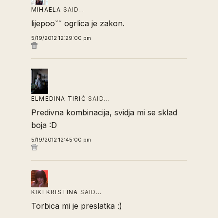
MIHAELA
SAID…
lijepoo˘˘ ogrlica je zakon.
5/19/2012 12:29:00 pm
ELMEDINA TIRIĆ
SAID…
Predivna kombinacija, svidja mi se sklad
boja :D
5/19/2012 12:45:00 pm
KIKI KRISTINA
SAID…
Torbica mi je preslatka :)