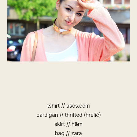
tshirt // asos.com
cardigan // thrifted (hrelić)
skirt // h&m
bag // zara