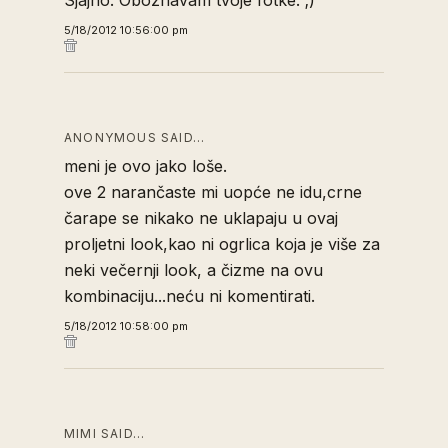
5/18/2012 10:56:00 pm
ANONYMOUS SAID…
meni je ovo jako loše.
ove 2 narančaste mi uopće ne idu,crne
čarape se nikako ne uklapaju u ovaj
proljetni look,kao ni ogrlica koja je više za
neki večernji look, a čizme na ovu
kombinaciju...neću ni komentirati.
5/18/2012 10:58:00 pm
MIMI SAID…