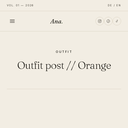
VOL. 01 — 2026
DE / EN
Ana
.
HOME
OUTFIT
FASHION
Outfit post // Orange
LIFESTYLE
TRAVEL