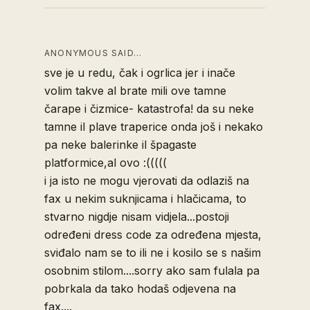
ANONYMOUS SAID…
sve je u redu, čak i ogrlica jer i inače
volim takve al brate mili ove tamne
čarape i čizmice- katastrofa! da su neke
tamne il plave traperice onda još i nekako
pa neke balerinke il špagaste
platformice,al ovo :(((((
i ja isto ne mogu vjerovati da odlaziš na
fax u nekim suknjicama i hlačicama, to
stvarno nigdje nisam vidjela...postoji
određeni dress code za određena mjesta,
sviđalo nam se to ili ne i kosilo se s našim
osobnim stilom....sorry ako sam fulala pa
pobrkala da tako hodaš odjevena na
fax....