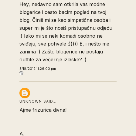
Hey, nedavno sam otkrila vas modne
blogerice i cesto bacim pogled na tvoj
blog. Činiš mi se kao simpatična osoba i
super mi je što nosiš pristupačnu odjeću
:) Iako mi se neki komadi osobno ne
sviđaju, sve pohvale :))))) E, i nešto me
zanima :) Zašto blogerice ne postaju
outfite za večernje izlaske? :)
5/18/2012 11:26:00 pm
UNKNOWN
SAID…
Ajme frizurica divna!
A.