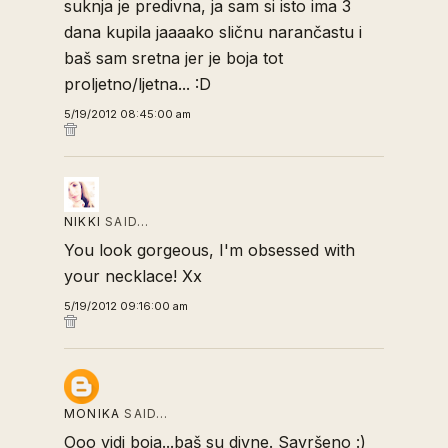
suknja je predivna, ja sam si isto ima 3
dana kupila jaaaako sličnu narančastu i
baš sam sretna jer je boja tot
proljetno/ljetna... :D
5/19/2012 08:45:00 am
NIKKI
SAID…
You look gorgeous, I'm obsessed with
your necklace! Xx
5/19/2012 09:16:00 am
MONIKA
SAID…
Ooo vidi boja...baš su divne. Savršeno :)