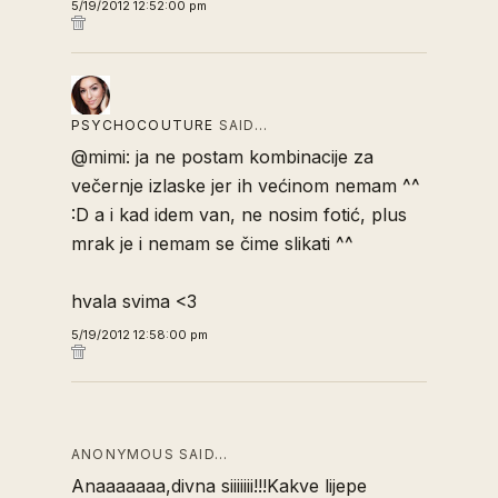
5/19/2012 12:52:00 pm
PSYCHOCOUTURE
SAID…
@mimi: ja ne postam kombinacije za
večernje izlaske jer ih većinom nemam ^^
:D a i kad idem van, ne nosim fotić, plus
mrak je i nemam se čime slikati ^^
hvala svima <3
5/19/2012 12:58:00 pm
ANONYMOUS SAID…
Anaaaaaaa,divna siiiiiii!!!Kakve lijepe