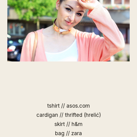
tshirt // asos.com
cardigan // thrifted (hrelić)
skirt // h&m
bag // zara