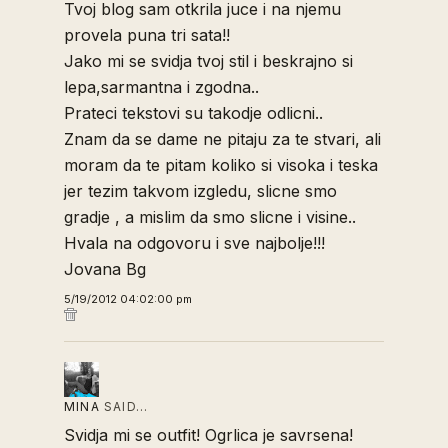
Tvoj blog sam otkrila juce i na njemu
provela puna tri sata!!
Jako mi se svidja tvoj stil i beskrajno si
lepa,sarmantna i zgodna..
Prateci tekstovi su takodje odlicni..
Znam da se dame ne pitaju za te stvari, ali
moram da te pitam koliko si visoka i teska
jer tezim takvom izgledu, slicne smo
gradje , a mislim da smo slicne i visine..
Hvala na odgovoru i sve najbolje!!!
Jovana Bg
5/19/2012 04:02:00 pm
MINA
SAID…
Svidja mi se outfit! Ogrlica je savrsena!