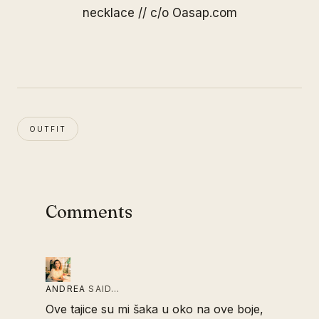
necklace // c/o
Oasap.com
OUTFIT
Comments
ANDREA
SAID…
Ove tajice su mi šaka u oko na ove boje,