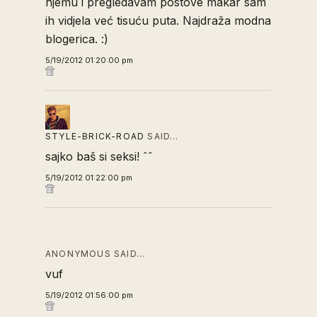
njemu i pregledavam postove makar sam
ih vidjela već tisuću puta. Najdraža modna
blogerica. :)
5/19/2012 01:20:00 pm
STYLE-BRICK-ROAD
SAID…
sajko baš si seksi! ˆˆ
5/19/2012 01:22:00 pm
ANONYMOUS SAID…
vuf
5/19/2012 01:56:00 pm