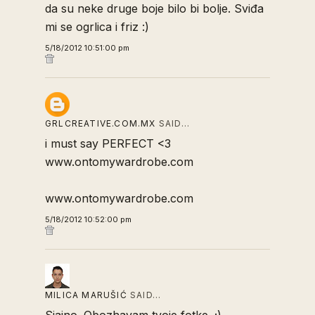
da su neke druge boje bilo bi bolje. Sviđa
mi se ogrlica i friz :)
5/18/2012 10:51:00 pm
GRLCREATIVE.COM.MX
SAID…
i must say PERFECT <3
www.ontomywardrobe.com
www.ontomywardrobe.com
5/18/2012 10:52:00 pm
MILICA MARUŠIĆ
SAID…
Sjajno. Obozhavam tvoje fotke. ;)