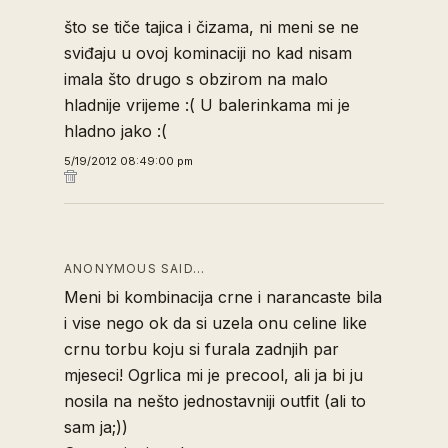
što se tiče tajica i čizama, ni meni se ne
sviđaju u ovoj kominaciji no kad nisam
imala što drugo s obzirom na malo
hladnije vrijeme :( U balerinkama mi je
hladno jako :(
5/19/2012 08:49:00 pm
ANONYMOUS SAID…
Meni bi kombinacija crne i narancaste bila
i vise nego ok da si uzela onu celine like
crnu torbu koju si furala zadnjih par
mjeseci! Ogrlica mi je precool, ali ja bi ju
nosila na nešto jednostavniji outfit (ali to
sam ja;))