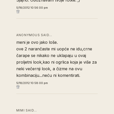
5/18/2012 10:56:00 pm
ANONYMOUS SAID…
meni je ovo jako loše.
ove 2 narančaste mi uopće ne idu,crne
čarape se nikako ne uklapaju u ovaj
proljetni look,kao ni ogrlica koja je više za
neki večernji look, a čizme na ovu
kombinaciju...neću ni komentirati.
5/18/2012 10:58:00 pm
MIMI SAID…