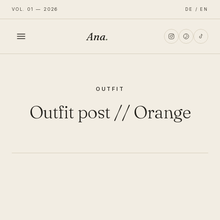
VOL. 01 — 2026
DE / EN
Ana
.
HOME
OUTFIT
FASHION
Outfit post // Orange
LIFESTYLE
TRAVEL