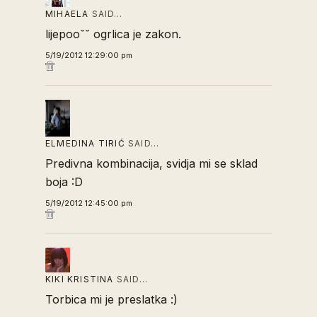
MIHAELA
SAID…
lijepoo˘˘ ogrlica je zakon.
5/19/2012 12:29:00 pm
ELMEDINA TIRIĆ
SAID…
Predivna kombinacija, svidja mi se sklad
boja :D
5/19/2012 12:45:00 pm
KIKI KRISTINA
SAID…
Torbica mi je preslatka :)