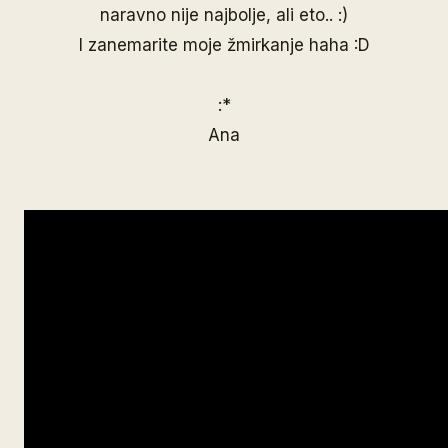
naravno nije najbolje, ali eto.. :)
I zanemarite moje žmirkanje haha :D
:*
Ana