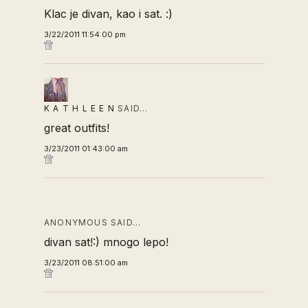
Klac je divan, kao i sat. :)
3/22/2011 11:54:00 pm
K A T H L E E N
SAID…
great outfits!
3/23/2011 01:43:00 am
ANONYMOUS SAID…
divan sat!:) mnogo lepo!
3/23/2011 08:51:00 am