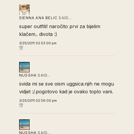
SIENNA ANA BELIC
SAID…
super outfiti! naročito prvi za bijelim
klačem.. divota :)
3/25/2011 02:53:00 pm
NUSSHA
SAID…
svida mi se sve oism uggsica.njih ne mogu
vidjet :/.pogotovo kad je ovako toplo vani.
3/25/2011 02:56:00 pm
NUSSHA
SAID…