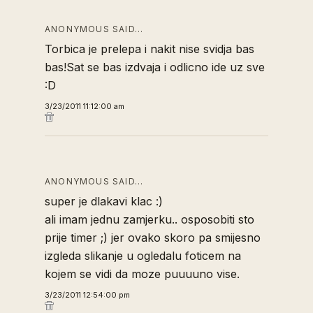
ANONYMOUS SAID…
Torbica je prelepa i nakit nise svidja bas
bas!Sat se bas izdvaja i odlicno ide uz sve
:D
3/23/2011 11:12:00 am
ANONYMOUS SAID…
super je dlakavi klac :)
ali imam jednu zamjerku.. osposobiti sto
prije timer ;) jer ovako skoro pa smijesno
izgleda slikanje u ogledalu foticem na
kojem se vidi da moze puuuuno vise.
3/23/2011 12:54:00 pm