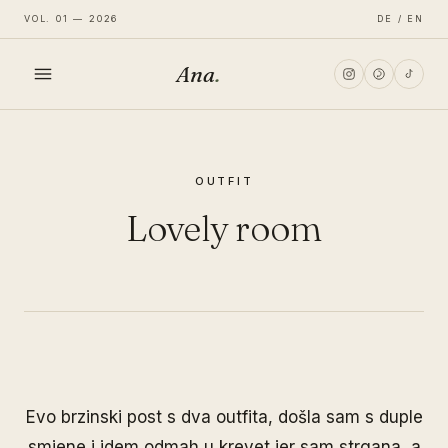
VOL. 01 — 2026
DE / EN
Ana
.
HOME
OUTFIT
FASHION
Lovely room
LIFESTYLE
TRAVEL
Evo brzinski post s dva outfita, došla sam s duple
smjene i idem odmah u krevet jer sam strgana, a