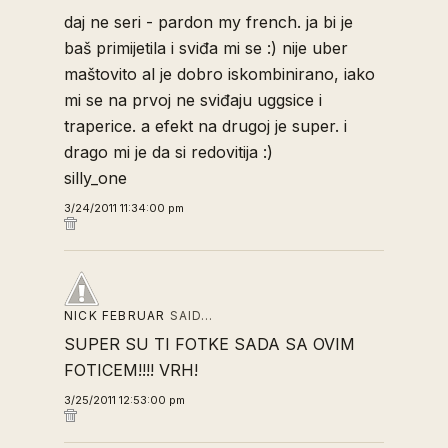
daj ne seri - pardon my french. ja bi je
baš primijetila i sviđa mi se :) nije uber
maštovito al je dobro iskombinirano, iako
mi se na prvoj ne sviđaju uggsice i
traperice. a efekt na drugoj je super. i
drago mi je da si redovitija :)
silly_one
3/24/2011 11:34:00 pm
NICK FEBRUAR
SAID…
SUPER SU TI FOTKE SADA SA OVIM
FOTICEM!!!! VRH!
3/25/2011 12:53:00 pm