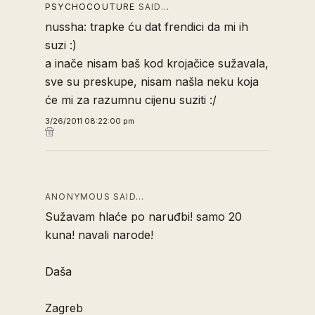
PSYCHOCOUTURE
SAID…
nussha: trapke ću dat frendici da mi ih
suzi :)
a inače nisam baš kod krojačice sužavala,
sve su preskupe, nisam našla neku koja
će mi za razumnu cijenu suziti :/
3/26/2011 08:22:00 pm
ANONYMOUS SAID…
Sužavam hlaće po naruđbi! samo 20
kuna! navali narode!
Daša
Zagreb