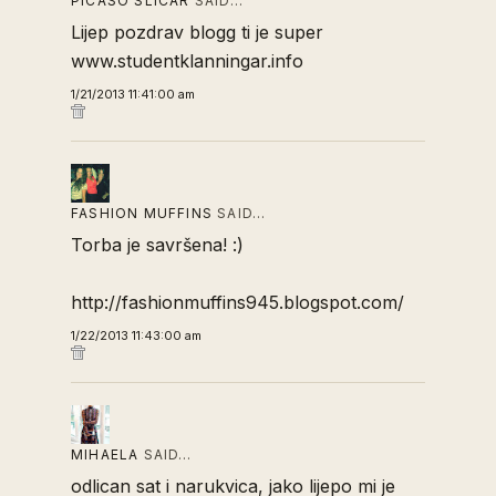
PICASO SLICAR
SAID…
Lijep pozdrav blogg ti je super
www.studentklanningar.info
1/21/2013 11:41:00 am
FASHION MUFFINS
SAID…
Torba je savršena! :)
http://fashionmuffins945.blogspot.com/
1/22/2013 11:43:00 am
MIHAELA
SAID…
odlican sat i narukvica, jako lijepo mi je