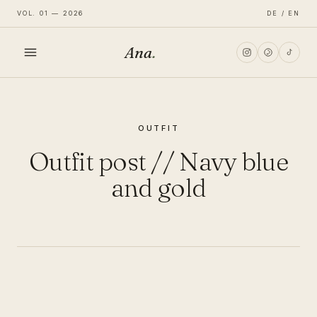
VOL. 01 — 2026
DE / EN
Ana
.
HOME
OUTFIT
FASHION
Outfit post // Navy blue
LIFESTYLE
and gold
TRAVEL