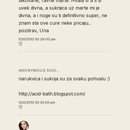
lakovane, ravne marte. Hvala ti! a ti si
uvek divna, a suknjica uz marte mi je
divna, a i noge su ti definitivno super, ne
znam sta ove cure neke pricaju..
pozdrav, Una
1/20/2013 05:29:00 pm
ANONYMOUS SAID…
narukvica i suknja su za svaku pohvalu :)
http://acid-bath.blogspot.com/
1/20/2013 05:33:00 pm