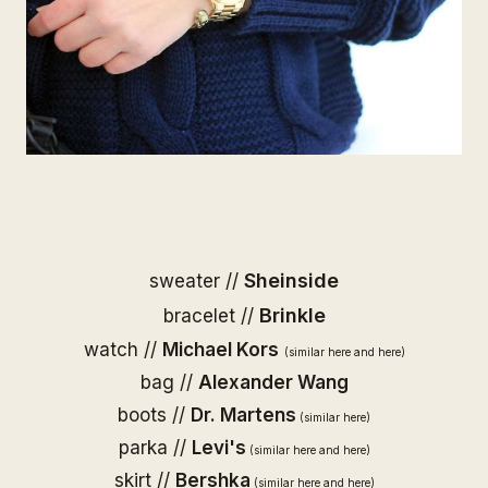
Sheinside
sweater //
Brinkle
bracelet //
watch //
Michael Kors
(similar
here
and
here
)
bag //
Alexander Wang
boots //
Dr. Martens
(similar
here
)
parka //
Levi's
(similar
here
and
here
)
skirt //
Bershka
(similar
here
and
here
)