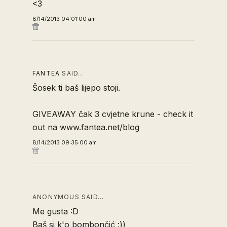
<3
8/14/2013 04:01:00 am
FANTEA
SAID…
Šosek ti baš lijepo stoji.
GIVEAWAY čak 3 cvjetne krune - check it
out na www.fantea.net/blog
8/14/2013 09:35:00 am
ANONYMOUS SAID…
Me gusta :D
Baš si k'o bombončić :))