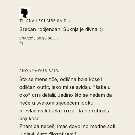
TIJANA LECLAIRE
SAID…
Srecan rodjendan! Suknja je divna! :)
8/14/2013 09:20:00 pm
ANONYMOUS SAID…
Što se mene tiče, odlična boja kose i
odličan outfit, jako mi se sviđaju "šaka u
oko" crni detalji. Jedino što se nadam da
neće u svakom slijedećem looku
prevladavati bijela i roza, da ne robuješ
boji kose.
Znam da nećeš, imaš dovoljno modne soli
u glavi, čisto filozofiram:)