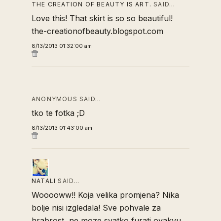
THE CREATION OF BEAUTY IS ART.
SAID…
Love this! That skirt is so so beautiful!
the-creationofbeauty.blogspot.com
8/13/2013 01:32:00 am
ANONYMOUS SAID…
tko te fotka ;D
8/13/2013 01:43:00 am
NATALI
SAID…
Wooooww!! Koja velika promjena? Nika
bolje nisi izgledala! Sve pohvale za
hrabrost, ne moze svatko furati ovakvu