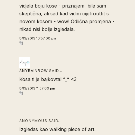
vidjela boju kose - priznajem, bila sam
skeptična, ali sad kad vidim cijeli outfit s
novom kosom - wow! Odlična promjena -
nikad nisi bolje izgledala.
8/13/2013 10:57:00 pm
ANYRAINBOW
SAID…
Kosa ti je bajkovta! ^_^ <3
8/13/2013 11:37:00 pm
ANONYMOUS SAID…
Izgledas kao walking piece of art.