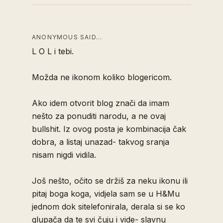
ANONYMOUS SAID…
L O L i tebi.
Možda ne ikonom koliko blogericom.
Ako idem otvorit blog znači da imam
nešto za ponuditi narodu, a ne ovaj
bullshit. Iz ovog posta je kombinacija čak
dobra, a listaj unazad- takvog sranja
nisam nigdi vidila.
Još nešto, očito se držiš za neku ikonu ili
pitaj boga koga, vidjela sam se u H&Mu
jednom dok sitelefonirala, derala si se ko
glupača da te svi čuju i vide- slavnu