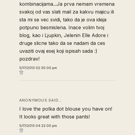
kombinacijama...Ja prva nemam vremena
svakoj od vas slati mail za kakvu majicu ili
sta mi se vec svidi, tako da je ova ideja
potpuno besmislena. Inace volim tvoj
blog, kao i Ljupkin, Jelenin Elle Adore i
druge slicne tako da se nadam da ces
uvaziti ovaj esej koji ispisah sada :)
pozdrav!
5/17/2013 02:30:00 pm
ANONYMOUS SAID…
I love the polka dot blouse you have on!
It looks great with those pants!
5/17/2013 04:22:00 pm