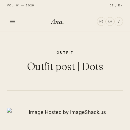
VOL. 01 — 2026
DE / EN
Ana
.
HOME
OUTFIT
FASHION
Outfit post | Dots
LIFESTYLE
TRAVEL