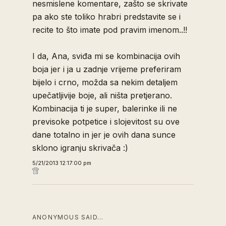
nesmislene komentare, zašto se skrivate
pa ako ste toliko hrabri predstavite se i
recite to što imate pod pravim imenom..!!
I da, Ana, sviđa mi se kombinacija ovih
boja jer i ja u zadnje vrijeme preferiram
bijelo i crno, možda sa nekim detaljem
upečatljivije boje, ali ništa pretjerano.
Kombinacija ti je super, balerinke ili ne
previsoke potpetice i slojevitost su ove
dane totalno in jer je ovih dana sunce
sklono igranju skrivača :)
5/21/2013 12:17:00 pm
ANONYMOUS SAID…