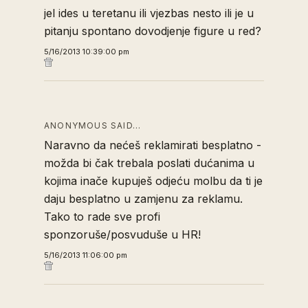
jel ides u teretanu ili vjezbas nesto ili je u
pitanju spontano dovodjenje figure u red?
5/16/2013 10:39:00 pm
ANONYMOUS SAID…
Naravno da nećeš reklamirati besplatno -
možda bi čak trebala poslati dućanima u
kojima inače kupuješ odjeću molbu da ti je
daju besplatno u zamjenu za reklamu.
Tako to rade sve profi
sponzoruše/posvuduše u HR!
5/16/2013 11:06:00 pm