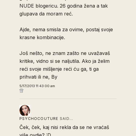
NUDE blogericu. 26 godina žena a tak
glupava da moram reć.
Ajde, nema smisla za ovime, postaj svoje
krasne kombinacije.
Još nešto, ne znam zašto ne uvažavaš
kritike, vidno si se naljutila. Ako ja želim
reći svoje mišljenje reći ću ga, ti ga
prihvati ili ne, By
5/17/2013 11:43:00 am
PSYCHOCOUTURE
SAID…
Ček, ček, kaj nisi rekla da se ne vraćaš
više ovdje? :D