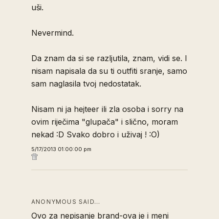
uši.
Nevermind.
Da znam da si se razljutila, znam, vidi se. I
nisam napisala da su ti outfiti sranje, samo
sam naglasila tvoj nedostatak.
Nisam ni ja hejteer ili zla osoba i sorry na
ovim riječima "glupača" i slično, moram
nekad :D Svako dobro i uživaj ! :O)
5/17/2013 01:00:00 pm
ANONYMOUS SAID…
Ovo za nepisanje brand-ova je i meni