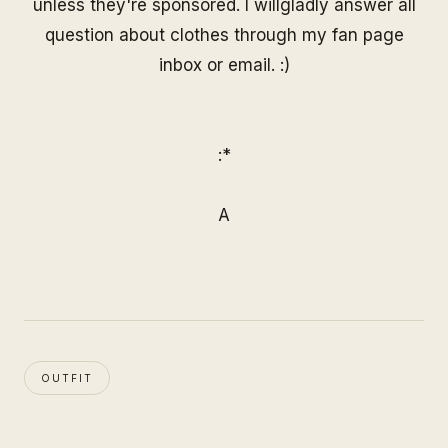
unless they're sponsored. I willgladly answer all
question about clothes through my
fan page
inbox or email. :)
:*
A
OUTFIT