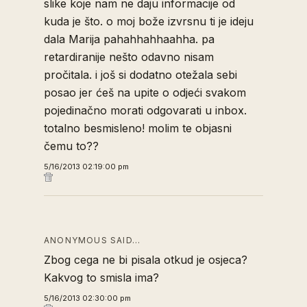
slike koje nam ne daju informacije od
kuda je što. o moj bože izvrsnu ti je ideju
dala Marija pahahhahhaahha. pa
retardiranije nešto odavno nisam
pročitala. i još si dodatno otežala sebi
posao jer ćeš na upite o odjeći svakom
pojedinačno morati odgovarati u inbox.
totalno besmisleno! molim te objasni
čemu to??
5/16/2013 02:19:00 pm
ANONYMOUS SAID…
Zbog cega ne bi pisala otkud je osjeca?
Kakvog to smisla ima?
5/16/2013 02:30:00 pm