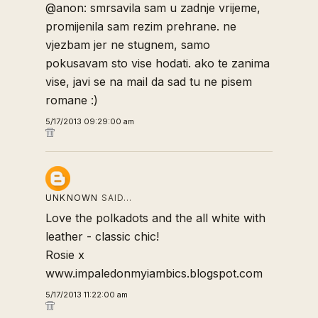
@anon: smrsavila sam u zadnje vrijeme,
promijenila sam rezim prehrane. ne
vjezbam jer ne stugnem, samo
pokusavam sto vise hodati. ako te zanima
vise, javi se na mail da sad tu ne pisem
romane :)
5/17/2013 09:29:00 am
UNKNOWN
SAID…
Love the polkadots and the all white with
leather - classic chic!
Rosie x
www.impaledonmyiambics.blogspot.com
5/17/2013 11:22:00 am