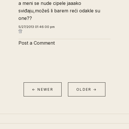
a meni se nude cipele jaaako
sviđaju,možeš li barem reći odakle su
one??
5/27/2013 01:46:00 pm
Post a Comment
← NEWER
OLDER →