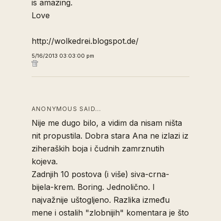
is amazing.
Love
http://wolkedrei.blogspot.de/
5/16/2013 03:03:00 pm
ANONYMOUS SAID…
Nije me dugo bilo, a vidim da nisam ništa
nit propustila. Dobra stara Ana ne izlazi iz
ziheraških boja i čudnih zamrznutih
kojeva.
Zadnjih 10 postova (i više) siva-crna-
bijela-krem. Boring. Jednolično. I
najvažnije uštogljeno. Razlika između
mene i ostalih "zlobnijih" komentara je što