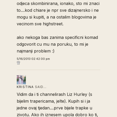
odjeca skombinirana, ionako, sto mi znaci
to....kod chiare je npr sve dizajnersko i ne
mogu si kupiti, a na ostalim blogovima je
vecinom sve highstreet.
ako nekoga bas zanima specificni komad
odgovorit cu mu na poruku, to mi je
najmanji problem :)
5/16/2013 02:42:00 pm
KRISTINA
SAID…
Vidim da i ti channelirash Liz Hurley (s
bijelim trapericama, jelte). Kupih si i ja
jedne ovaj tjedan....prve bijele trapke u
zivotu. Ako ih iznesem upola dobro ko ti,