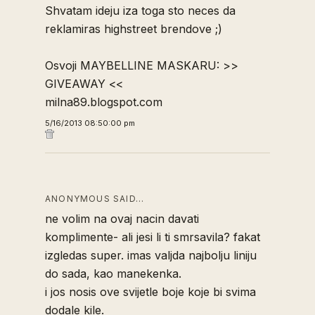
Shvatam ideju iza toga sto neces da
reklamiras highstreet brendove ;)
Osvoji MAYBELLINE MASKARU: >>
GIVEAWAY
<<
milna89.blogspot.com
5/16/2013 08:50:00 pm
ANONYMOUS SAID…
ne volim na ovaj nacin davati
komplimente- ali jesi li ti smrsavila? fakat
izgledas super. imas valjda najbolju liniju
do sada, kao manekenka.
i jos nosis ove svijetle boje koje bi svima
dodale kile.