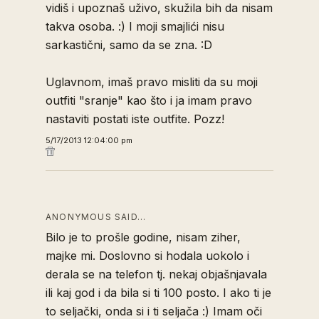
vidiš i upoznaš uživo, skužila bih da nisam
takva osoba. :) I moji smajlići nisu
sarkastični, samo da se zna. :D
Uglavnom, imaš pravo misliti da su moji
outfiti "sranje" kao što i ja imam pravo
nastaviti postati iste outfite. Pozz!
5/17/2013 12:04:00 pm
ANONYMOUS SAID…
Bilo je to prošle godine, nisam ziher,
majke mi. Doslovno si hodala uokolo i
derala se na telefon tj. nekaj objašnjavala
ili kaj god i da bila si ti 100 posto. I ako ti je
to seljački, onda si i ti seljača :) Imam oči