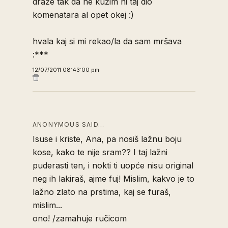
draže tak da ne kužim ni taj dio
komenatara al opet okej :)
hvala kaj si mi rekao/la da sam mršava
:***
12/07/2011 08:43:00 pm
ANONYMOUS SAID…
Isuse i kriste, Ana, pa nosiš lažnu boju
kose, kako te nije sram?? I taj lažni
puderasti ten, i nokti ti uopće nisu original
neg ih lakiraš, ajme fuj! Mislim, kakvo je to
lažno zlato na prstima, kaj se furaš,
mislim...
ono! /zamahuje ručicom