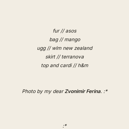
fur // asos
bag // mango
ugg // wlm new zealand
skirt // terranova
top and cardi // h&m
Photo by my dear
Zvonimir Ferina
. :*
:*