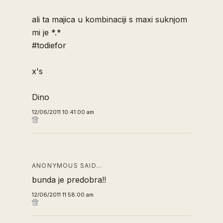
ali ta majica u kombinaciji s maxi suknjom
mi je *.*
#todiefor
x's
Dino
12/06/2011 10:41:00 am
ANONYMOUS SAID…
bunda je predobra!!
12/06/2011 11:58:00 am