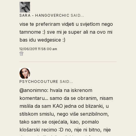
SARA - HANGOVERCHIC
SAID…
vise te preferiram vidjeti u svijetlom nego
tamnome :) sve mi je super ali na ovo mi
bas idu wedgesice :)
12/06/2011 11:58:00 am
PSYCHOCOUTURE
SAID…
@anonimno: hvala na iskrenom
komentaru... samo da se obranim, nisam
mislila da sam KAO jedna od blizanki, u
stilskom smislu, nego više senzibilnom,
tako sam se osjećala, kao, pomalo
klošarski recimo :D no, nije ni bitno, nije