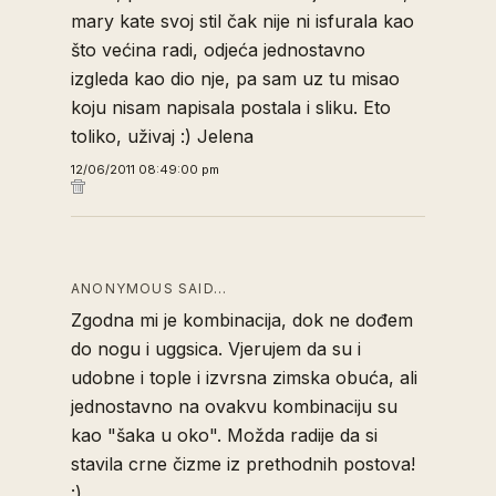
mary kate svoj stil čak nije ni isfurala kao
što većina radi, odjeća jednostavno
izgleda kao dio nje, pa sam uz tu misao
koju nisam napisala postala i sliku. Eto
toliko, uživaj :) Jelena
12/06/2011 08:49:00 pm
ANONYMOUS SAID…
Zgodna mi je kombinacija, dok ne dođem
do nogu i uggsica. Vjerujem da su i
udobne i tople i izvrsna zimska obuća, ali
jednostavno na ovakvu kombinaciju su
kao "šaka u oko". Možda radije da si
stavila crne čizme iz prethodnih postova!
:)