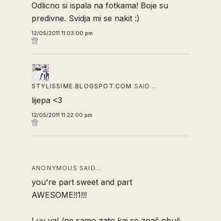
Odlicno si ispala na fotkama! Boje su
predivne. Svidja mi se nakit :)
12/05/2011 11:03:00 pm
STYLISSIME.BLOGSPOT.COM
SAID…
lijepa <3
12/05/2011 11:22:00 pm
ANONYMOUS SAID…
you're part sweet and part
AWESOME!!1!!!
Luv ya! /ne samo zato kaj se znaš obuč