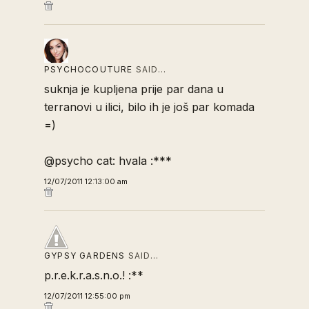
PSYCHOCOUTURE
SAID…
suknja je kupljena prije par dana u
terranovi u ilici, bilo ih je još par komada
=)
@psycho cat: hvala :***
12/07/2011 12:13:00 am
GYPSY GARDENS
SAID…
p.r.e.k.r.a.s.n.o.! :**
12/07/2011 12:55:00 pm