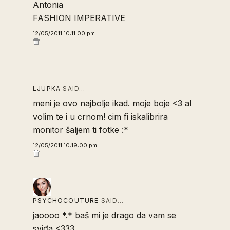
Antonia
FASHION IMPERATIVE
12/05/2011 10:11:00 pm
LJUPKA
SAID…
meni je ovo najbolje ikad. moje boje <3 al
volim te i u crnom! cim fi iskalibrira
monitor šaljem ti fotke :*
12/05/2011 10:19:00 pm
PSYCHOCOUTURE
SAID…
jaoooo *.* baš mi je drago da vam se
sviđa <333