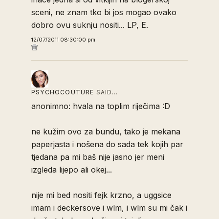
sceni, ne znam tko bi jos mogao ovako
dobro ovu suknju nositi... LP, E.
12/07/2011 08:30:00 pm
PSYCHOCOUTURE
SAID…
anonimno: hvala na toplim riječima :D
ne kužim ovo za bundu, tako je mekana
paperjasta i nošena do sada tek kojih par
tjedana pa mi baš nije jasno jer meni
izgleda lijepo ali okej...
nije mi bed nositi fejk krzno, a uggsice
imam i deckersove i wlm, i wlm su mi čak i