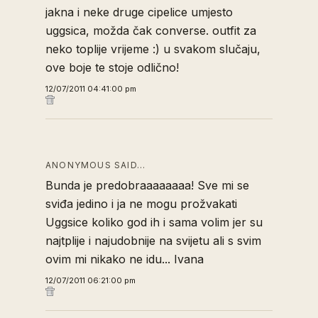
jakna i neke druge cipelice umjesto
uggsica, možda čak converse. outfit za
neko toplije vrijeme :) u svakom slučaju,
ove boje te stoje odlično!
12/07/2011 04:41:00 pm
ANONYMOUS SAID…
Bunda je predobraaaaaaaa! Sve mi se
sviđa jedino i ja ne mogu prožvakati
Uggsice koliko god ih i sama volim jer su
najtplije i najudobnije na svijetu ali s svim
ovim mi nikako ne idu... Ivana
12/07/2011 06:21:00 pm