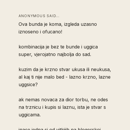
ANONYMOUS SAID…
Ova bunda je koma, izgleda uzasno
iznoseno i ofucano!
kombinacija je bez te bunde i uggica
super, vjerojatno najbolja do sad.
kuzim da je krzno stvar ukusa ili neukusa,
al kaj ti nije malo bed - lazno krzno, lazne
uggsice?
ak nemas novaca za dior torbu, ne odes
na trznicu i kupis si laznu, ista je stvar s
uggicama.
inace jedna si od vitkijih na blogerskoj