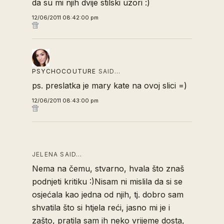
da su mi njih dvije stilski uzori :)
12/06/2011 08:42:00 pm
PSYCHOCOUTURE
SAID…
ps. preslatka je mary kate na ovoj slici =)
12/06/2011 08:43:00 pm
JELENA SAID…
Nema na čemu, stvarno, hvala što znaš
podnjeti kritiku :)Nisam ni mislila da si se
osjećala kao jedna od njih, tj. dobro sam
shvatila što si htjela reći, jasno mi je i
zašto, pratila sam ih neko vrijeme dosta,