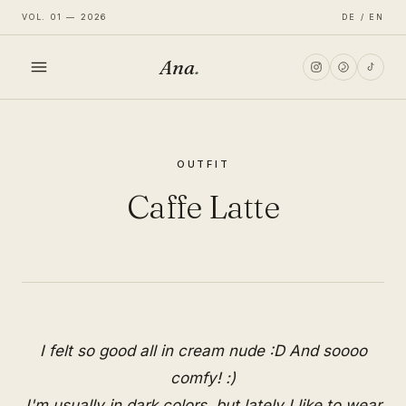
VOL. 01 — 2026
DE / EN
Ana
.
HOME
OUTFIT
FASHION
Caffe Latte
LIFESTYLE
TRAVEL
I felt so good all in cream nude :D And soooo
comfy! :)
I'm usually in dark colors, but lately I like to wear