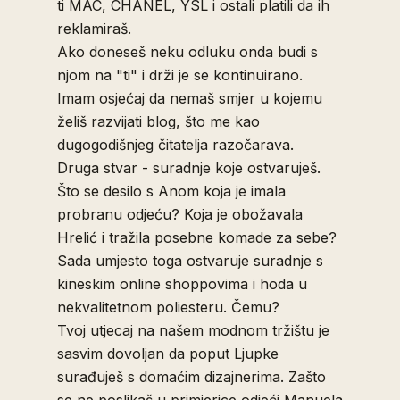
ti MAC, CHANEL, YSL i ostali platili da ih
reklamiraš.
Ako doneseš neku odluku onda budi s
njom na "ti" i drži je se kontinuirano.
Imam osjećaj da nemaš smjer u kojemu
želiš razvijati blog, što me kao
dugogodišnjeg čitatelja razočarava.
Druga stvar - suradnje koje ostvaruješ.
Što se desilo s Anom koja je imala
probranu odjeću? Koja je obožavala
Hrelić i tražila posebne komade za sebe?
Sada umjesto toga ostvaruje suradnje s
kineskim online shoppovima i hoda u
nekvalitetnom poliesteru. Čemu?
Tvoj utjecaj na našem modnom tržištu je
sasvim dovoljan da poput Ljupke
surađuješ s domaćim dizajnerima. Zašto