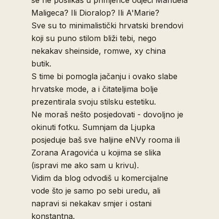
se ne poslikaš u primjerice odjeći Manuela
Maligeca? Ili Dioralop? Ili A'Marie?
Sve su to minimalistički hrvatski brendovi
koji su puno stilom bliži tebi, nego
nekakav sheinside, romwe, xy china
butik.
S time bi pomogla jačanju i ovako slabe
hrvatske mode, a i čitateljima bolje
prezentirala svoju stilsku estetiku.
Ne moraš nešto posjedovati - dovoljno je
okinuti fotku. Sumnjam da Ljupka
posjeduje baš sve haljine eNVy rooma ili
Zorana Aragovića u kojima se slika
(ispravi me ako sam u krivu).
Vidim da blog odvodiš u komercijalne
vode što je samo po sebi uredu, ali
napravi si nekakav smjer i ostani
konstantna.