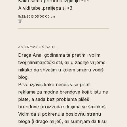
Kako samo prirodno izgledju *o*
A vidi tebe..prelijepa si <3
5/22/2013 05:00:00 pm
ANONYMOUS SAID…
Draga Ana, godinama te pratim i volim
tvoj minimalistički stil, ali u zadnje vrijeme
nikako da shvatim u kojem smjeru vodiš
blog.
Prvo izjaviš kako nećeš više pisati
reklame za modne brendove koji ti istu ne
plate, a sada bez problema pišeš
brendove proizvoda s kojima se šminkaš.
Vidim da si pokrenula poslovnu stranu
bloga (i drago mi je!), ali sumnjam da ti su