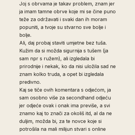
Joj s obrvama je takav problem, znam jer
ja imam tamne obrve koje mi se čine puno
teže za održavati i svaki dan ih moram
popuniti, a tvoje su stvarno sve bolje i
bolje.
Ali, daj probaj staviti umjetne bez tuša.
Kužim da si možda sigurnija s tušem (ja
sam npr s ružem), ali izgledala bi
prirodnije i nekak, ko da nisi uložila sad ne
znam kolko truda, a opet bi izgledala
predivno.
Kaj se tiče ovih komentara s odjećom, ja
sam osobno više za secondhand odjeću
jer odjeće ovak i onak ima previše, a svi
znamo kaj to znači za okoliš itd, al da ne
duljim, možda bi, za te novce koje si
potrošila na mali milijun stvari s online