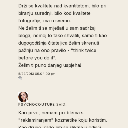
Drži se kvalitete nad kvantitetom, bilo pri
biranju suradnji, bilo kod kvalitete
fotografije, ma u svemu.
Ne želim ti se miješati u sam sadržaj
bloga, nemoj to tako shvatiti, samo ti kao
dugogodišnja čitateljica želim skrenuti
pažnju na ono pravilo - "think twice
before you do it".
Želim ti puno danjeg uspjeha!
5/22/2013 05:04:00 pm
PSYCHOCOUTURE
SAID…
Kao prvo, nemam problema s
"reklamiranjem" kozmetike koju koristim.
Kao drugo, rado bih se slikala u odjeći