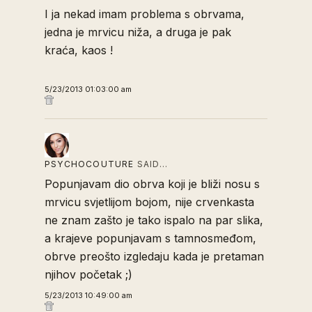
I ja nekad imam problema s obrvama,
jedna je mrvicu niža, a druga je pak
kraća, kaos !
5/23/2013 01:03:00 am
PSYCHOCOUTURE
SAID…
Popunjavam dio obrva koji je bliži nosu s
mrvicu svjetlijom bojom, nije crvenkasta
ne znam zašto je tako ispalo na par slika,
a krajeve popunjavam s tamnosmeđom,
obrve preošto izgledaju kada je pretaman
njihov početak ;)
5/23/2013 10:49:00 am