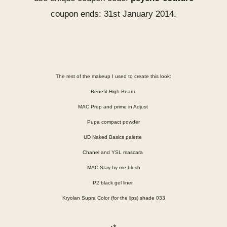
coupon ends:
31st January 2014.
The rest of the makeup I used to create this look:
Benefit High Beam
MAC Prep and prime in Adjust
Pupa compact powder
UD Naked Basics palette
Chanel and YSL mascara
MAC Stay by me blush
P2 black gel liner
Kryolan Supra Color (for the lips) shade 033