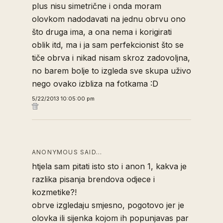
plus nisu simetrične i onda moram
olovkom nadodavati na jednu obrvu ono
što druga ima, a ona nema i korigirati
oblik itd, ma i ja sam perfekcionist što se
tiče obrva i nikad nisam skroz zadovoljna,
no barem bolje to izgleda sve skupa uživo
nego ovako izbliza na fotkama :D
5/22/2013 10:05:00 pm
ANONYMOUS SAID…
htjela sam pitati isto sto i anon 1, kakva je
razlika pisanja brendova odjece i
kozmetike?!
obrve izgledaju smjesno, pogotovo jer je
olovka ili sijenka kojom ih popunjavas par