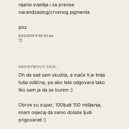
nijansi svjetlija i sa previse
narandzastog/crvenog pigmenta
poz
5/22/2013 11:58:00 pm
ANONYMOUS SAID…
Oh da sad sam skužila, a inače ti je linija
tuša odlična, pa ako tebi odgovara tako
tko sam ja da se bunim :)
Obrve su super, 100ljudi 100 mišljenja,
imam osjećaj da samo dolaze ljudi
prigovarati :)