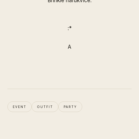
Brinkle
narukvice.
:*
A
EVENT
OUTFIT
PARTY