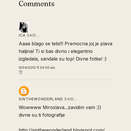
Comments
ICA
SAID…
Aaaa blago se tebi!!! Premocna joj je plava
haljina! Ti si bas divno i elegantno
izgledala, sandale su top! Divne fotke! :)
9/04/2012 11:34:00 am
SINTHEWONDERLAND
SAID…
Wowwww Miroslava...zavidim vam :))
divne su ti fotografije
http://sinthewonderland.blogspot.com/