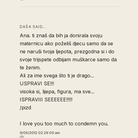
DAŠA SAID…
Ana. ti znaš da bih ja donirala svoju
maternicu ako poželiš djecu samo da se
ne naruši tvoja ljepota, prezgodna si i do
svoje trijspete odbijam muškarce samo da
te ženim.
Ali za ime svega što ti je drago...
USPRAVI SE!!!
visoka si, lijepa, figura, ma sve...
ISPRAVIII SEEEEEE!!!!!
/pizd
I love you too much to condemn you.
9/05/2012 02:29:00 am