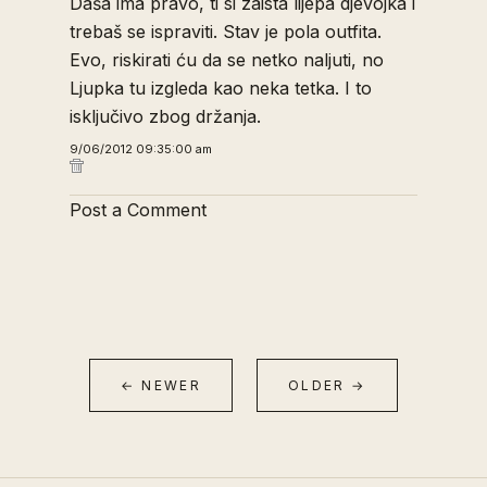
Daša ima pravo, ti si zaista lijepa djevojka i
trebaš se ispraviti. Stav je pola outfita.
Evo, riskirati ću da se netko naljuti, no
Ljupka tu izgleda kao neka tetka. I to
isključivo zbog držanja.
9/06/2012 09:35:00 am
Post a Comment
← NEWER
OLDER →