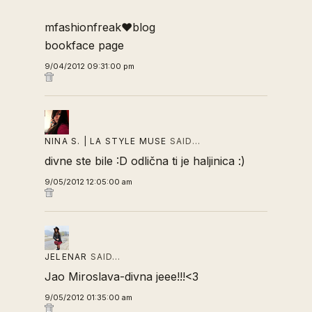
mfashionfreak♥blog
bookface page
9/04/2012 09:31:00 pm
NINA S. | LA STYLE MUSE
SAID…
divne ste bile :D odlična ti je haljinica :)
9/05/2012 12:05:00 am
JELENAR
SAID…
Jao Miroslava-divna jeee!!!<3
9/05/2012 01:35:00 am