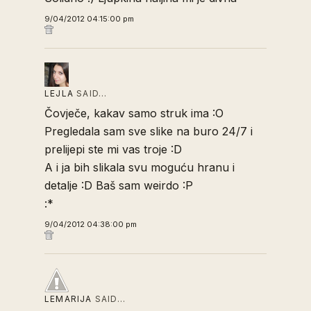
9/04/2012 04:15:00 pm
LEJLA
SAID…
Čovječe, kakav samo struk ima :O
Pregledala sam sve slike na buro 24/7 i
prelijepi ste mi vas troje :D
A i ja bih slikala svu moguću hranu i
detalje :D Baš sam weirdo :P
:*
9/04/2012 04:38:00 pm
LEMARIJA
SAID…