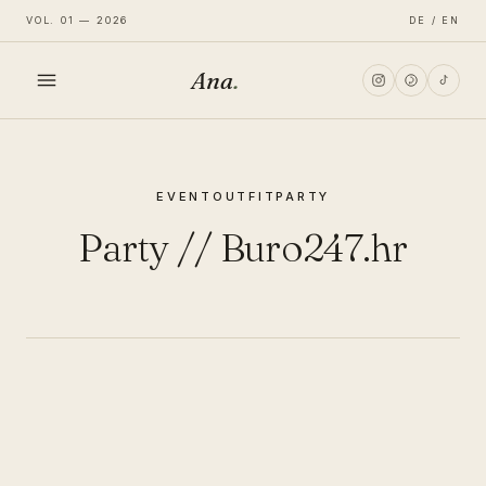
VOL. 01 — 2026
DE / EN
Ana
.
HOME
EVENT
OUTFIT
PARTY
FASHION
Party // Buro247.hr
LIFESTYLE
TRAVEL