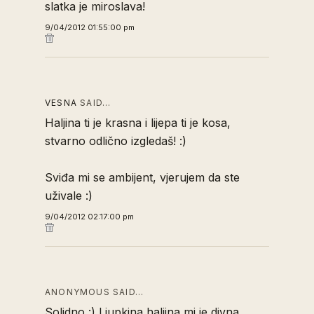
slatka je miroslava!
9/04/2012 01:55:00 pm
VESNA
SAID…
Haljina ti je krasna i lijepa ti je kosa,
stvarno odlično izgledaš! :)
Sviđa mi se ambijent, vjerujem da ste
uživale :)
9/04/2012 02:17:00 pm
ANONYMOUS SAID…
Solidno :) Ljupkina haljina mi je divna