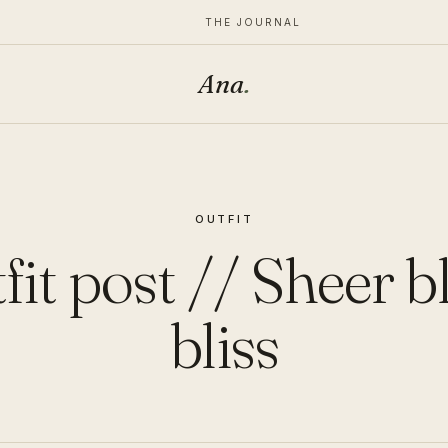
THE JOURNAL
Ana
.
OUTFIT
fit post // Sheer b
bliss