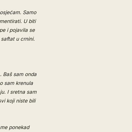
ja osjećam. Samo
entirati. U biti
e i pojavila se
saftat u crnini.
bla. Baš sam onda
o sam krenula
ju. I sretna sam
i koji niste bili
to me ponekad