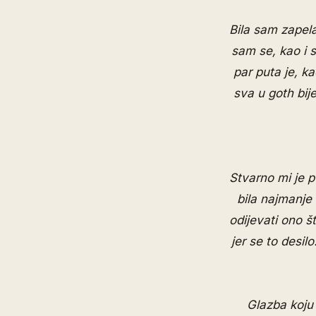
Bila sam zapela
sam se, kao i s
par puta je, k
sva u goth bije
Stvarno mi je pu
bila najmanje
odijevati ono š
jer se to desilo
Glazba koju 