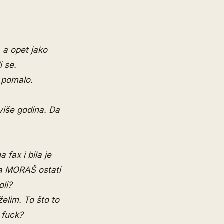
 a opet jako
i se.
 pomalo.
 više godina. Da
fax i bila je
 Da MORAŠ ostati
oli?
elim. To što to
 fuck?