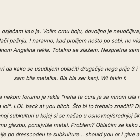
 osjećam kao ja. Volim crnu boju, dovoljno je neuočljiva,
lači pažnju. I naravno, kad prolijem nešto po sebi, ne vid
ednom Angelina rekla. Totalno se slažem. Nespretna sam
ri da kako se usuđujem oblačiti drugačije nego prije 3 i
sam bila metalka. Bla bla ser kenj. Wt fakin f.
 nekom forumu je rekla "haha ta cura je sa mnom išla na 
 lol". LOL back at you bitch. Što bi to trebalo značiti?
noj subkulturi u kojoj si se našao u osnovnoj/srednjoj šk
nu glazbu, ponajviše metal. Problem? Oblačim se kako ž
nije po dresscodeu te subkulture... should you or I give a