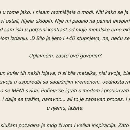
 u tome jako. I nisam razmišljala o modi. Niti kako se 
vi ostali, htjela uklopiti. Nije mi padalo na pamet eksperim
ad sam išla u potpuni kontrast od moje metalske crne ekip
lom izdanju. :D Bilo je ljeto i +40 stupnjeva, ne, neću se 
Uglavnom, zašto ovo govorim?
n kufer tih nekih izjava, ti si bila metalka, nisi svoja, 
 svoja u usporedbi sa sadašnjim vremenom. Jednostavn
to se MENI sviđa. Počela se igrati s modom i proučavati 
. I dalje se tražim, naravno... ali to je zabavan proces. I sv
u njemu, lažete.
slušam pozadina je mog života i velika inspiracija. Za