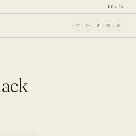
DE / EN
lack