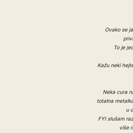
Ovako se ja
priv
To je j
Kažu neki hejte
Neka cura na
totalna metalka
u o
FYI slušam raz
više 