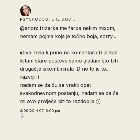
PSYCHOCOUTURE
SAID…
@anon: frizerka me farba nekim mixom,
nemam pojma koja je točno boja, sorry...
@iva: hvla ti puno na komentaru:)) ja kad
listam stare postove samo gledam što bih
drugačije iskombinirala :D no to je to...
razvoj :)
nadam se da ću se vratiti opet
svakodnevnom postanju, nadam se da će
mi ovo proljeće biti to razdoblje :))
3/09/2014 07:16:00 pm