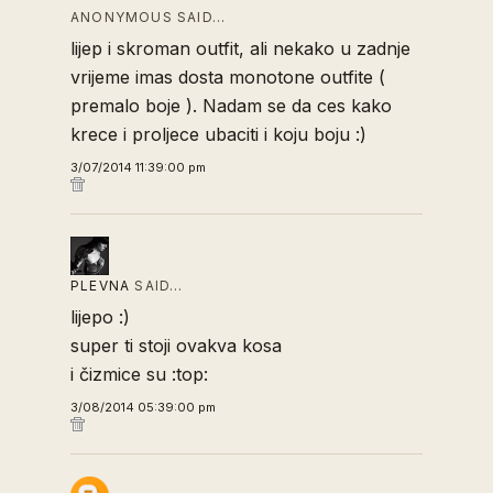
ANONYMOUS SAID…
lijep i skroman outfit, ali nekako u zadnje
vrijeme imas dosta monotone outfite (
premalo boje ). Nadam se da ces kako
krece i proljece ubaciti i koju boju :)
3/07/2014 11:39:00 pm
PLEVNA
SAID…
lijepo :)
super ti stoji ovakva kosa
i čizmice su :top:
3/08/2014 05:39:00 pm