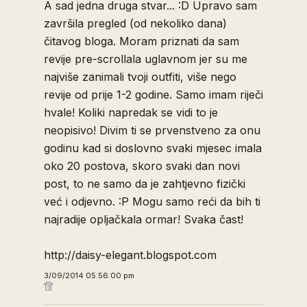
A sad jedna druga stvar... :D Upravo sam
završila pregled (od nekoliko dana)
čitavog bloga. Moram priznati da sam
revije pre-scrollala uglavnom jer su me
najviše zanimali tvoji outfiti, više nego
revije od prije 1-2 godine. Samo imam riječi
hvale! Koliki napredak se vidi to je
neopisivo! Divim ti se prvenstveno za onu
godinu kad si doslovno svaki mjesec imala
oko 20 postova, skoro svaki dan novi
post, to ne samo da je zahtjevno fizički
već i odjevno. :P Mogu samo reći da bih ti
najradije opljačkala ormar! Svaka čast!
http://daisy-elegant.blogspot.com
3/09/2014 05:56:00 pm