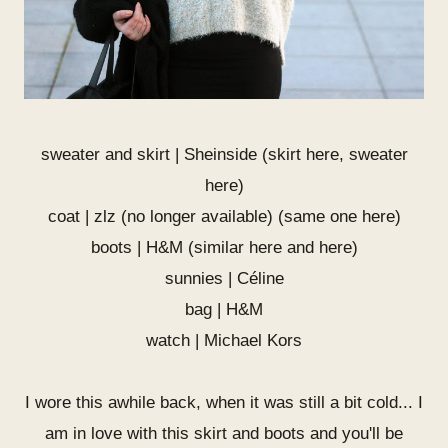
sweater and skirt | Sheinside (skirt
here
, sweater
here
)
coat | zlz (no longer available) (same one
here
)
boots | H&M (similar
here
and
here
)
sunnies | Céline
bag | H&M
watch | Michael Kors
I wore this awhile back, when it was still a bit cold... I
am in love with this skirt and boots and you'll be