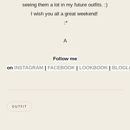
seeing them a lot in my future outfits. :)
I wish you all a great weekend!
:*
A
Follow me
on
INSTAGRAM
|
FACEBOOK
|
LOOKBOOK
|
BLOGL
OUTFIT