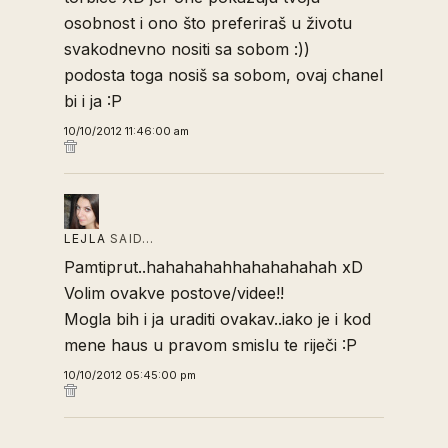
osobnost i ono što preferiraš u životu
svakodnevno nositi sa sobom :))
podosta toga nosiš sa sobom, ovaj chanel
bi i ja :P
10/10/2012 11:46:00 am
LEJLA
SAID…
Pamtiprut..hahahahahhahahahahah xD
Volim ovakve postove/videe!!
Mogla bih i ja uraditi ovakav..iako je i kod
mene haus u pravom smislu te riječi :P
10/10/2012 05:45:00 pm