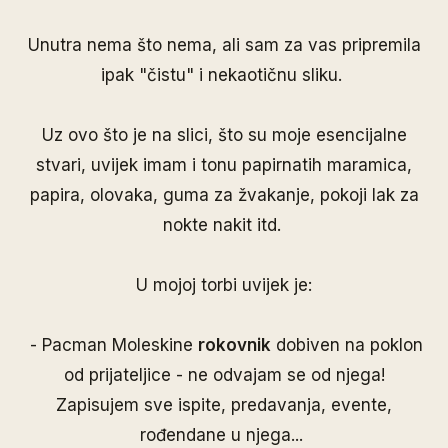
Unutra nema što nema, ali sam za vas pripremila
ipak "čistu" i nekaotičnu sliku.
Uz ovo što je na slici, što su moje esencijalne
stvari, uvijek imam i tonu papirnatih maramica,
papira, olovaka, guma za žvakanje, pokoji lak za
nokte nakit itd.
U mojoj torbi uvijek je:
- Pacman Moleskine
rokovnik
dobiven na poklon
od prijateljice - ne odvajam se od njega!
Zapisujem sve ispite, predavanja, evente,
rođendane u njega...