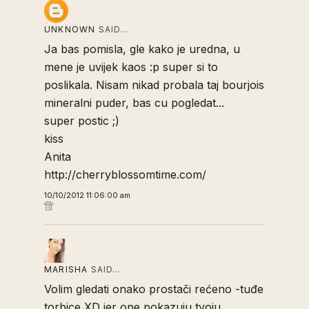
UNKNOWN
SAID…
Ja bas pomisla, gle kako je uredna, u
mene je uvijek kaos :p super si to
poslikala. Nisam nikad probala taj bourjois
mineralni puder, bas cu pogledat...
super postic ;)
kiss
Anita
http://cherryblossomtime.com/
10/10/2012 11:06:00 am
MARISHA
SAID…
Volim gledati onako prostači rećeno -tuđe
torbice XD jer one pokazuju tvoju