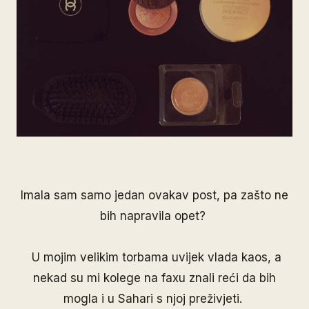
Imala sam samo jedan ovakav post, pa zašto ne
bih napravila opet?
U mojim velikim torbama uvijek vlada kaos, a
nekad su mi kolege na faxu znali reći da bih
mogla i u Sahari s njoj preživjeti.