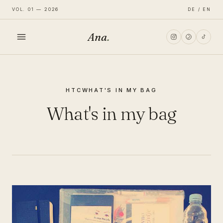
VOL. 01 — 2026
DE / EN
Ana
.
HOME
HTC
WHAT'S IN MY BAG
FASHION
What's in my bag
LIFESTYLE
TRAVEL