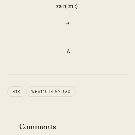
za njim :)
:*
A
HTC
WHAT'S IN MY BAG
Comments