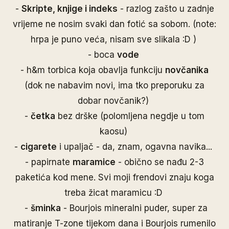
-
Skripte, knjige i indeks
- razlog zašto u zadnje
vrijeme ne nosim svaki dan fotić sa sobom. (note:
hrpa je puno veća, nisam sve slikala :D )
- boca
vode
- h&m torbica koja obavlja funkciju
novčanika
(dok ne nabavim novi, ima tko preporuku za
dobar novčanik?)
-
četka
bez drške (polomljena negdje u tom
kaosu)
-
cigarete
i upaljač - da, znam, ogavna navika...
- papirnate
maramice
- obično se nađu 2-3
paketića kod mene. Svi moji frendovi znaju koga
treba žicat maramicu :D
-
šminka
- Bourjois mineralni puder, super za
matiranje T-zone tijekom dana i Bourjois rumenilo