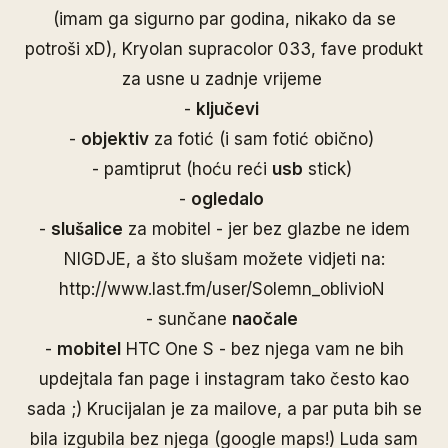
(imam ga sigurno par godina, nikako da se
potroši xD), Kryolan supracolor 033, fave produkt
za usne u zadnje vrijeme
-
ključevi
-
objektiv
za fotić (i sam fotić obično)
- pamtiprut (hoću reći
usb
stick)
-
ogledalo
-
slušalice
za mobitel - jer bez glazbe ne idem
NIGDJE, a što slušam možete vidjeti na:
http://www.last.fm/user/Solemn_oblivioN
- sunčane
naočale
-
mobitel
HTC One S
- bez njega vam ne bih
updejtala fan page i instagram tako često kao
sada ;) Krucijalan je za mailove, a par puta bih se
bila izgubila bez njega (google maps!) Luda sam