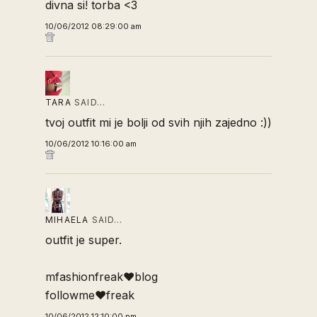
divna si! torba <3
10/06/2012 08:29:00 am
TARA
SAID…
tvoj outfit mi je bolji od svih njih zajedno :))
10/06/2012 10:16:00 am
MIHAELA
SAID…
outfit je super.
mfashionfreak♥blog
followme♥freak
10/06/2012 12:10:00 pm