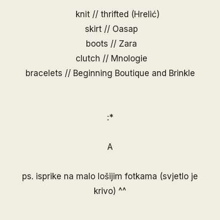
knit // thrifted (Hrelić)
skirt //
Oasap
boots // Zara
clutch //
Mnologie
bracelets //
Beginning Boutique
and
Brinkle
:*
A
ps. isprike na malo lošijim fotkama (svjetlo je
krivo) ^^