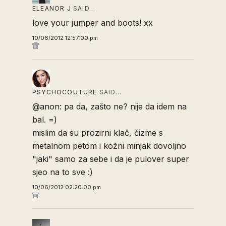
ELEANOR J
SAID…
love your jumper and boots! xx
10/06/2012 12:57:00 pm
PSYCHOCOUTURE
SAID…
@anon: pa da, zašto ne? nije da idem na
bal. =)
mislim da su prozirni klač, čizme s
metalnom petom i kožni minjak dovoljno
"jaki" samo za sebe i da je pulover super
sjeo na to sve :)
10/06/2012 02:20:00 pm