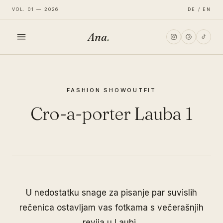
VOL. 01 — 2026
DE / EN
Ana
.
HOME
FASHION SHOW
OUTFIT
FASHION
Cro-a-porter Lauba 1
LIFESTYLE
TRAVEL
U nedostatku snage za pisanje par suvislih
rečenica ostavljam vas fotkama s večerašnjih
revija u Laubi.