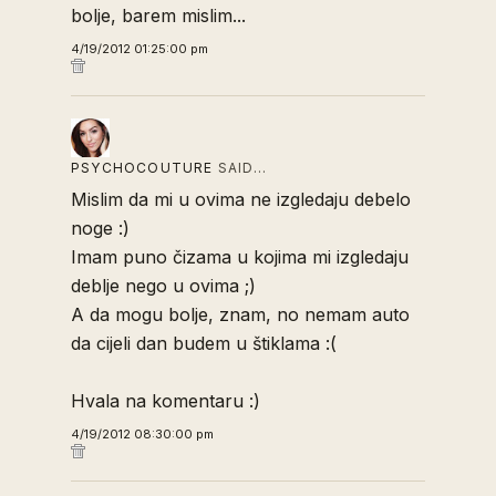
bolje, barem mislim...
4/19/2012 01:25:00 pm
PSYCHOCOUTURE
SAID…
Mislim da mi u ovima ne izgledaju debelo
noge :)
Imam puno čizama u kojima mi izgledaju
deblje nego u ovima ;)
A da mogu bolje, znam, no nemam auto
da cijeli dan budem u štiklama :(
Hvala na komentaru :)
4/19/2012 08:30:00 pm