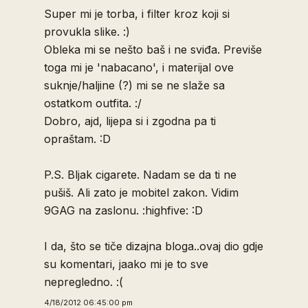
Super mi je torba, i filter kroz koji si
provukla slike. :)
Obleka mi se nešto baš i ne sviđa. Previše
toga mi je 'nabacano', i materijal ove
suknje/haljine (?) mi se ne slaže sa
ostatkom outfita. :/
Dobro, ajd, lijepa si i zgodna pa ti
opraštam. :D
P.S. Bljak cigarete. Nadam se da ti ne
pušiš. Ali zato je mobitel zakon. Vidim
9GAG na zaslonu. :highfive: :D
I da, što se tiče dizajna bloga..ovaj dio gdje
su komentari, jaako mi je to sve
nepregledno. :(
4/18/2012 06:45:00 pm