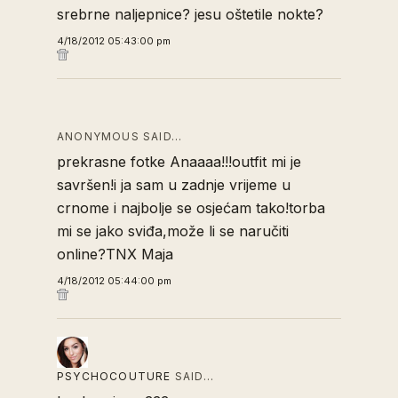
srebrne naljepnice? jesu oštetile nokte?
4/18/2012 05:43:00 pm
ANONYMOUS SAID…
prekrasne fotke Anaaaa!!!outfit mi je
savršen!i ja sam u zadnje vrijeme u
crnome i najbolje se osjećam tako!torba
mi se jako sviđa,može li se naručiti
online?TNX Maja
4/18/2012 05:44:00 pm
PSYCHOCOUTURE
SAID…