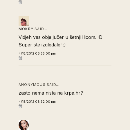
MOKRY
SAID…
Vidjeh vas obje jučer u šetnji Ilicom. :D
Super ste izgledale! :)
4/18/2012 06:55:00 pm
ANONYMOUS SAID…
zasto nema nista na krpa.hr?
4/18/2012 08:32:00 pm