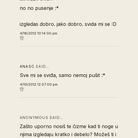
no no pusenje :*
izgledas dobro. jako dobro. svida mi se :D
4/18/2012 10:14:00 pm
ANASC
SAID…
Sve mi se sviđa, samo nemoj pušit :*
4/19/2012 12:07:00 pm
ANONYMOUS SAID…
Zašto uporno nosiš te čizme kad ti noge u
njima izgledaju kratko i debelo? Možeš ti i