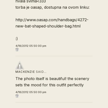
hvala svima<333
torba je oasap, dostupna na ovom linku:
http://www.oasap.com/handbags/4272-
new-bat-shaped-shoulder-bag.html
:)
4/18/2012 05:50:00 pm
MACKENZIE
SAID…
The photo itself is beautiful! the scenery
sets the mood for this outfit perfectly
4/18/2012 05:50:00 pm