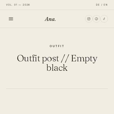
VOL. 01 — 2026
DE / EN
Ana
.
HOME
OUTFIT
FASHION
Outfit post // Empty
LIFESTYLE
black
TRAVEL