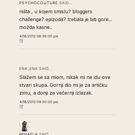
PSYCHOCOUTURE
SAID…
ništa , u kojem smislu? bloggers
challenge? epizoda? trebala je biti gore...
možda kasne..
4/18/2012 08:36:00 pm
ENA_ENA SAID…
Slažem se sa miom, nikak mi ne idu ove
stvari skupa. Gornji dio mi je za artičku
zimu, a donji za večernji izlazak.
4/18/2012 09:50:00 pm
MIHAELA
SAID…