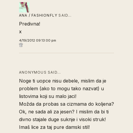
ANA / FASHIONFLY
SAID…
Predivna!
x
4/19/2012 09:13:00 pm
ANONYMOUS SAID…
Noge ti uopce nisu debele, mislim da je
problem (ako to mogu tako nazvat) u
listovima koji su malo jaci!
Možda da probas sa cizmama do koljena?
Ok, ne sada ali za jesen? I mislim da bi ti
divno stajale duge suknje i visoki struk!
Imaš lice za taj pure damski stil!