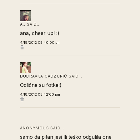
A..
SAID…
ana, cheer up! :)
4/18/2012 05:40:00 pm
DUBRAVKA GADŽURIĆ
SAID…
Odlične su fotke:)
4/18/2012 05:42:00 pm
ANONYMOUS SAID…
samo da pitan jesi lli teško odgulila one