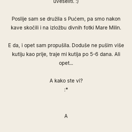
uveseliti. :)
Poslije sam se družila s Pućem, pa smo nakon
kave skočili i na izložbu divnih fotki Mare Milin.
E da, i opet sam propušila. Doduše ne pušim više
kutiju kao prije, traje mi kutija po 5-6 dana. Ali
opet...
A kako ste vi?
:*
A