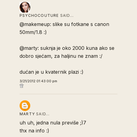
PSYCHOCOUTURE
SAID…
@makemeup: slike su fotkane s canon
50mm/1.8 :)
@marty: suknja je oko 2000 kuna ako se
dobro sjećam, za haljinu ne znam :/
dućan je u kvaternik plazi :)
3/21/2012 01:43:00 pm
MARTY
SAID…
uh uh, jedna nula previše ;)7
thx na info :)