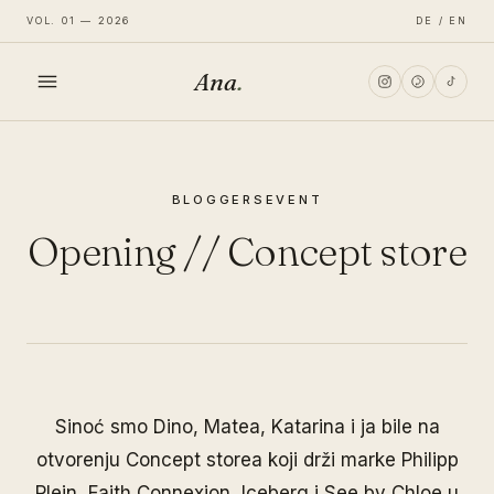
VOL. 01 — 2026
DE / EN
Ana
.
HOME
BLOGGERS
EVENT
FASHION
Opening // Concept store
LIFESTYLE
TRAVEL
Sinoć smo Dino, Matea, Katarina i ja bile na
otvorenju Concept storea koji drži marke Philipp
Plein, Faith Connexion, Iceberg i See by Chloe u