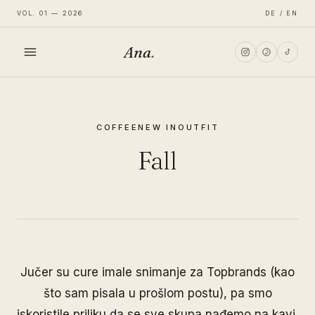
VOL. 01 — 2026
DE / EN
Ana
.
HOME
COFFEE
NEW IN
OUTFIT
FASHION
Fall
LIFESTYLE
TRAVEL
Jučer su cure imale snimanje za Topbrands (kao
što sam pisala u prošlom postu), pa smo
iskoristile priliku da se sve skupa nađemo na kavi.