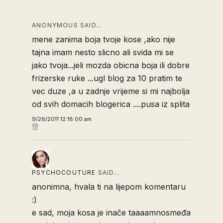
ANONYMOUS SAID…
mene zanima boja tvoje kose ,ako nije
tajna imam nesto slicno ali svida mi se
jako tvoja...jeli mozda obicna boja ili dobre
frizerske ruke ...ugl blog za 10 pratim te
vec duze ,a u zadnje vrijeme si mi najbolja
od svih domacih blogerica ....pusa iz splita
9/26/2011 12:18:00 am
PSYCHOCOUTURE
SAID…
anonimna, hvala ti na lijepom komentaru
:)
e sad, moja kosa je inače taaaamnosmeđa