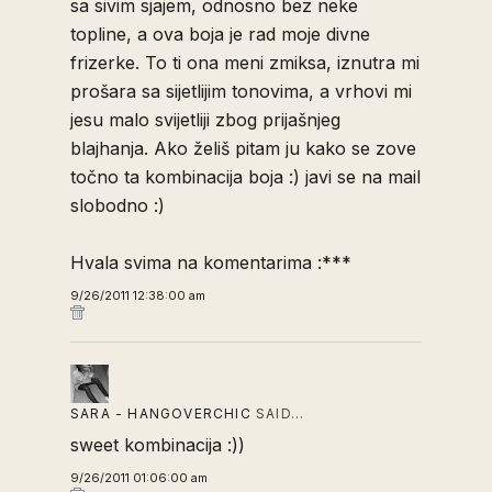
sa sivim sjajem, odnosno bez neke
topline, a ova boja je rad moje divne
frizerke. To ti ona meni zmiksa, iznutra mi
prošara sa sijetlijim tonovima, a vrhovi mi
jesu malo svijetliji zbog prijašnjeg
blajhanja. Ako želiš pitam ju kako se zove
točno ta kombinacija boja :) javi se na mail
slobodno :)
Hvala svima na komentarima :***
9/26/2011 12:38:00 am
SARA - HANGOVERCHIC
SAID…
sweet kombinacija :))
9/26/2011 01:06:00 am