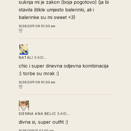
suknja mi je zakon (boja pogotovo) (ja bi
stavila štikle umjesto balerinki, ali i
balerinke su mi sweet <3)
9/26/2011 09:10:00 am
NATALI
SAID…
chic i super dnevna odjevna kombinacija
:) torbe su mrak :)
9/26/2011 09:10:00 am
SIENNA ANA BELIC
SAID…
divna si, super outfit :)
9/26/2011 11:42:00 am