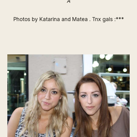
A
Photos by
Katarina
and
Matea
. Tnx gals :***