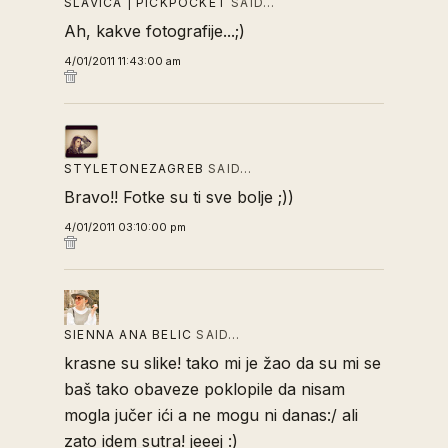
SLAVICA | PICKPOCKET
SAID…
Ah, kakve fotografije...;)
4/01/2011 11:43:00 am
STYLETONEZAGREB
SAID…
Bravo!! Fotke su ti sve bolje ;))
4/01/2011 03:10:00 pm
SIENNA ANA BELIC
SAID…
krasne su slike! tako mi je žao da su mi se
baš tako obaveze poklopile da nisam
mogla jučer ići a ne mogu ni danas:/ ali
zato idem sutra! jeeej :)