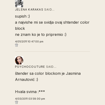
JELENA KARAKAS
SAID…
supish :)
a najvishe mi se svidja ovaj shtender color
block
ne znam ko je to pripremio :)
4/01/2011 10:47:00 pm
PSYCHOCOUTURE
SAID…
štender sa color blockom je Jasmina
Arnautović :)
Hvala svima :***
4/03/2011 03:58:00 pm