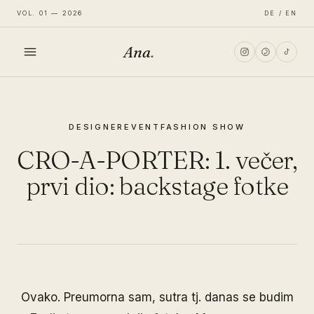
VOL. 01 — 2026
DE / EN
Ana
.
HOME
DESIGNER
EVENT
FASHION SHOW
FASHION
CRO-A-PORTER: 1. večer,
LIFESTYLE
prvi dio: backstage fotke
TRAVEL
Ovako. Preumorna sam, sutra tj. danas se budim