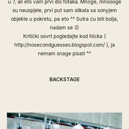
u 7, ali eto vam prvi dio fotaka. Mnoge, mnoooge
su neuspjele, prvi put sam slikala sa sonyjem
objekte u pokretu, pa eto ^^ Sutra ću biti bolja,
nadam se :D
Kritički osvrt pogledajte kod Nicka (
http://nosecondguesses.blogspot.com/
), ja
nemam snage pisati ^^
BACKSTAGE