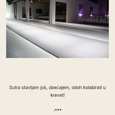
Sutra stavljam još, obećajem, odoh kolabirati u
krevet!
:***