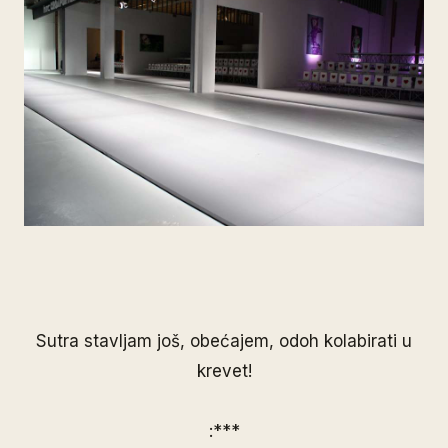
Sutra stavljam još, obećajem, odoh kolabirati u
krevet!
:***