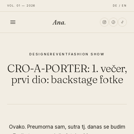
VOL. 01 — 2026
DE / EN
Ana
.
HOME
DESIGNER
EVENT
FASHION SHOW
FASHION
CRO-A-PORTER: 1. večer,
LIFESTYLE
prvi dio: backstage fotke
TRAVEL
Ovako. Preumorna sam, sutra tj. danas se budim