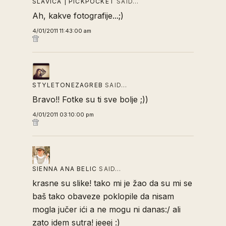
SLAVICA | PICKPOCKET
SAID…
Ah, kakve fotografije...;)
4/01/2011 11:43:00 am
STYLETONEZAGREB
SAID…
Bravo!! Fotke su ti sve bolje ;))
4/01/2011 03:10:00 pm
SIENNA ANA BELIC
SAID…
krasne su slike! tako mi je žao da su mi se
baš tako obaveze poklopile da nisam
mogla jučer ići a ne mogu ni danas:/ ali
zato idem sutra! jeeej :)