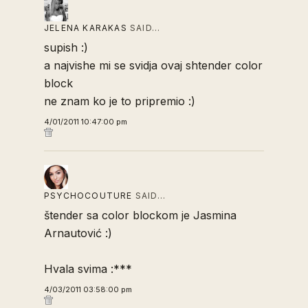
JELENA KARAKAS
SAID…
supish :)
a najvishe mi se svidja ovaj shtender color
block
ne znam ko je to pripremio :)
4/01/2011 10:47:00 pm
PSYCHOCOUTURE
SAID…
štender sa color blockom je Jasmina
Arnautović :)
Hvala svima :***
4/03/2011 03:58:00 pm