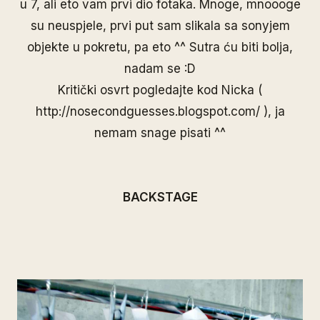
u 7, ali eto vam prvi dio fotaka. Mnoge, mnoooge
su neuspjele, prvi put sam slikala sa sonyjem
objekte u pokretu, pa eto ^^ Sutra ću biti bolja,
nadam se :D
Kritički osvrt pogledajte kod Nicka (
http://nosecondguesses.blogspot.com/
), ja
nemam snage pisati ^^
BACKSTAGE