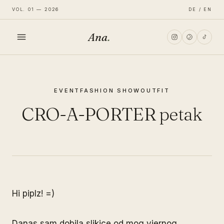
VOL. 01 — 2026
DE / EN
Ana
.
HOME
EVENT
FASHION SHOW
OUTFIT
FASHION
CRO-A-PORTER petak
LIFESTYLE
TRAVEL
Hi piplz! =)
Danas sam dobila slikice od mog vjernog