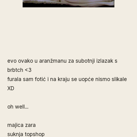
evo ovako u aranžmanu za subotnji izlazak s
brbtch <3
furala sam fotić i na kraju se uopće nismo slikale
XD
oh well...
majica zara
suknja topshop