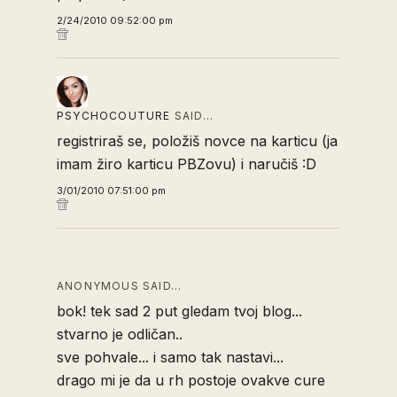
2/24/2010 09:52:00 pm
PSYCHOCOUTURE
SAID…
registriraš se, položiš novce na karticu (ja
imam žiro karticu PBZovu) i naručiš :D
3/01/2010 07:51:00 pm
ANONYMOUS SAID…
bok! tek sad 2 put gledam tvoj blog...
stvarno je odličan..
sve pohvale... i samo tak nastavi...
drago mi je da u rh postoje ovakve cure