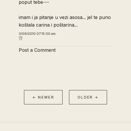
poput tebe---
imam i ja pitanje u vezi asosa... jel te puno
koštala carina i poštarina...
3/09/2010 07:15:00 am
Post a Comment
← NEWER
OLDER →