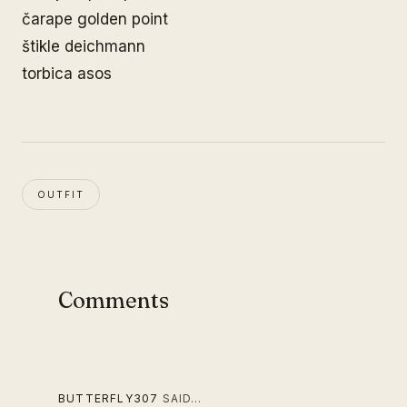
čarape golden point
štikle deichmann
torbica asos
OUTFIT
Comments
BUTTERFLY307
SAID…