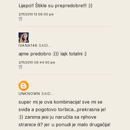
Lijepo!! Štikle su prepredobre!!! :))
2/11/2010 12:06:00 pm
IVANA146
SAID…
ajme predobro :))) lajk totalni :)
2/11/2010 06:44:00 pm
UNKNOWN
SAID…
super mi je ova kombinacija! sve mi se
sviđa a pogotovo torbica...prekrasna je!
:)) zanima jesi ju naručila sa njihove
stranice ili? jer u ponudi je malo drugačija!